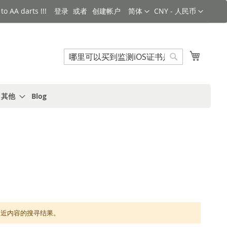
语言
货币
o AA darts !!!
登录
创建帐户
简体
CNY - 人民币
搜索
我的购
搜
索
s 其他
Blog
显示相近内容的搜寻结果。