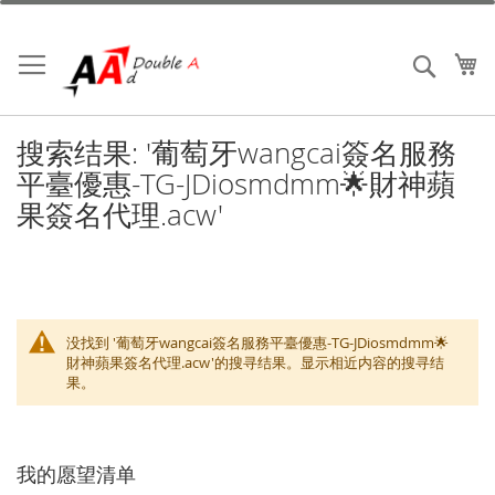
跳
到
内
我
搜索
容
搜索结果: '葡萄牙wangcai簽名服務
平臺優惠-TG-JDiosmdmm🌟財神蘋
果簽名代理.acw'
没找到 '葡萄牙wangcai簽名服務平臺優惠-TG-JDiosmdmm🌟
財神蘋果簽名代理.acw'的搜寻结果。显示相近内容的搜寻结
果。
我的愿望清单