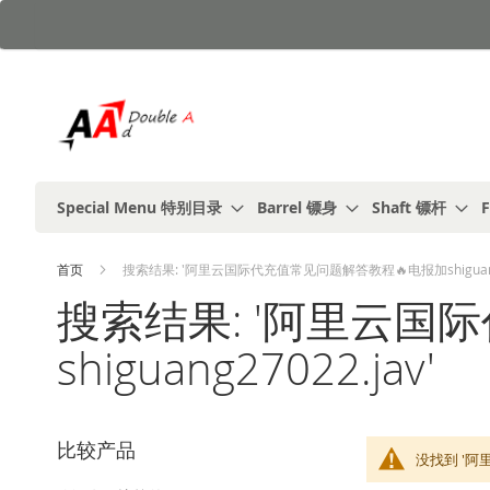
跳
到
内
容
Special Menu 特别目录
Barrel 镖身
Shaft 镖杆
F
首页
搜索结果: '阿里云国际代充值常见问题解答教程🔥电报加shiguang27
搜索结果: '阿里云国
shiguang27022.jav'
比较产品
没找到 '阿