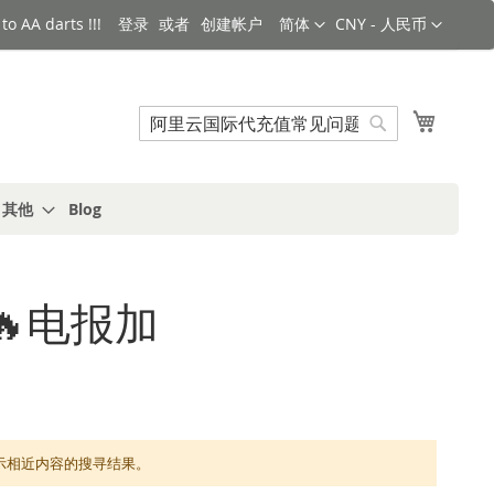
语言
货币
o AA darts !!!
登录
创建帐户
简体
CNY - 人民币
搜索
我的购
搜
索
s 其他
Blog
🔥电报加
。显示相近内容的搜寻结果。