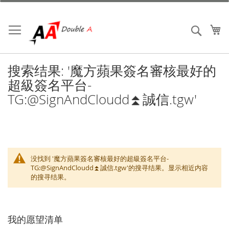
跳
到
内
我
搜索
容
搜索结果: '魔方蘋果簽名審核最好的
超級簽名平台-
TG:@SignAndCloudd⏫️誠信.tgw'
没找到 '魔方蘋果簽名審核最好的超級簽名平台-
TG:@SignAndCloudd⏫️誠信.tgw'的搜寻结果。显示相近内容
的搜寻结果。
我的愿望清单