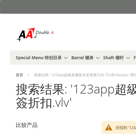
跳
到
内
容
Special Menu 特别目录
Barrel 镖身
Shaft 镖杆
F
首页
搜索结果: '123app超級簽審核未來發展方向-TG:@chaojiio✅曙
搜索结果: '123app
簽折扣.vlv'
比较产品
没找到 '1