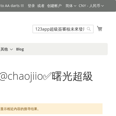
语言
货币
o AA darts !!!
登录
创建帐户
简体
CNY - 人民币
搜索
我的购
搜
索
s 其他
Blog
chaojiio✅曙光超級
寻结果。显示相近内容的搜寻结果。