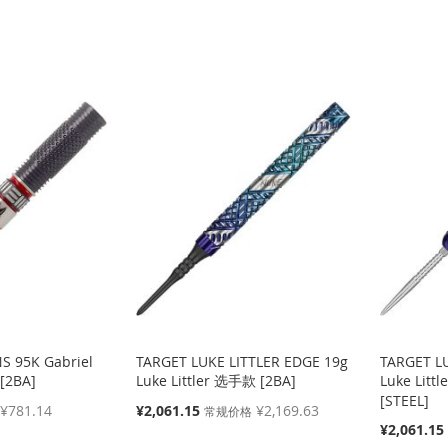
S 95K Gabriel
TARGET LUKE LITTLER EDGE 19g
TARGET L
[2BA]
Luke Littler 选手款 [2BA]
Luke Litt
[STEEL]
特
¥781.14
¥2,061.15
¥2,169.63
常规价格
殊
特
¥2,061.15
价
殊