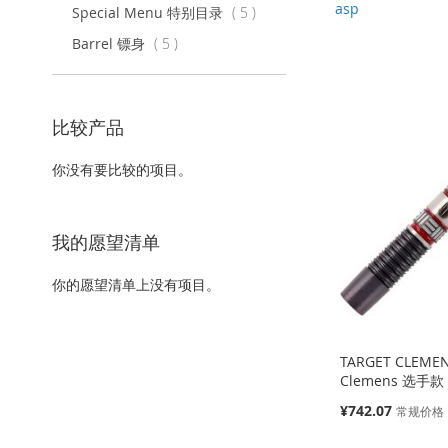
asp
项
Special Menu 特别目录
5
目
项
Barrel 镖身
5
目
比较产品
你没有要比较的项目。
我的愿望清单
你的愿望清单上没有项目。
TARGET CLEMEN
Clemens 选手款 
特
¥742.07
常规价格
殊
价