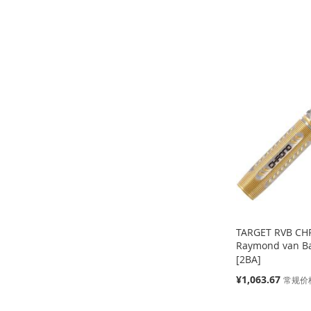
缺
缺
格
货
货
缺
缺
货
货
添
添
添
添
加
添
加
添
加
添
加
添
到
加
到
加
到
加
到
加
收
并
收
并
收
并
收
并
藏
比
藏
比
藏
比
藏
比
夹
较
夹
较
夹
较
夹
较
TARGET RVB CH
Raymond van 
[2BA]
特
¥1,063.67
常规价
殊
价
缺