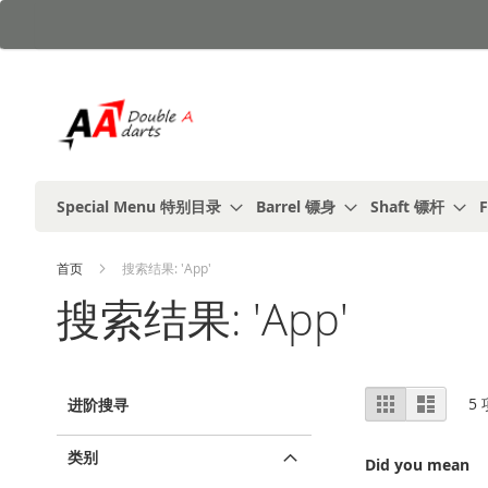
跳
到
内
容
Special Menu 特别目录
Barrel 镖身
Shaft 镖杆
F
首页
搜索结果: 'App'
搜索结果: 'App'
视
%1
列
5
进阶搜寻
及
表
图
以
上
类别
Did you mean