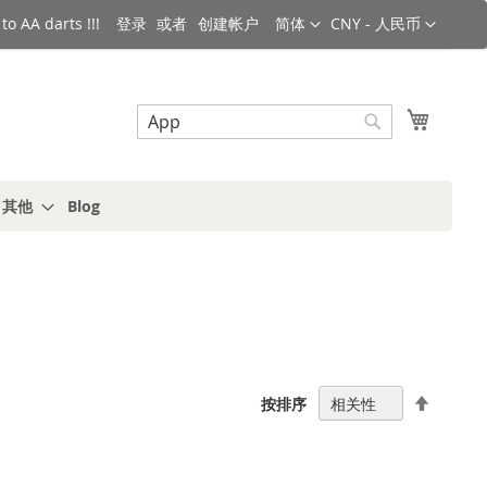
语言
货币
o AA darts !!!
登录
创建帐户
简体
CNY - 人民币
搜索
我的购
搜
索
s 其他
Blog
设
按排序
置
降
序