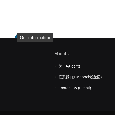
格
货
添
加
添
到
加
Our information
收
并
藏
比
About Us
夹
较
关于AA darts
联系我们(Facebook粉丝团)
Contact Us (E-mail)