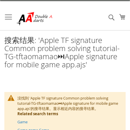
跳
到
内
我
搜索
容
搜索结果: 'Apple TF signature
Common problem solving tutorial-
TG-tftaomamao⏭️Apple signature
for mobile game app.ajs'
没找到 'Apple TF signature Common problem solving
tutorial-TG-tftaomamao⏭️Apple signature for mobile game
app.ajs'的搜寻结果。显示相近内容的搜寻结果。
Related search terms
Game