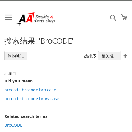
跳
到
内
我
搜索
容
搜索结果: 'BroCODE'
设
购物通过
按排序
置
降
序
3
项目
方
Did you mean
向
brocode brocode bro case
brocode brocode brow case
Related search terms
BroCODE'