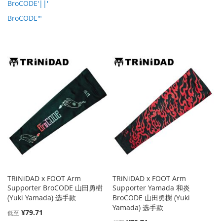
BroCODE'||'
BroCODE'"
TRiNiDAD x FOOT Arm
TRiNiDAD x FOOT Arm
Supporter BroCODE 山田勇樹
Supporter Yamada 和炎
(Yuki Yamada) 选手款
BroCODE 山田勇樹 (Yuki
Yamada) 选手款
¥79.71
低至