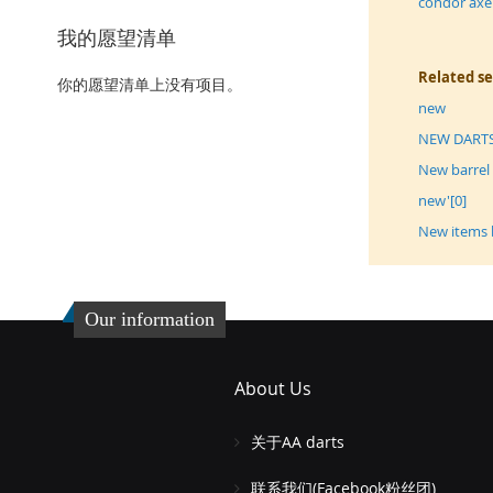
condor axe
我的愿望清单
Related s
你的愿望清单上没有项目。
new
NEW DART
New barrel
new'[0]
New items 
Our information
About Us
关于AA darts
联系我们(Facebook粉丝团)