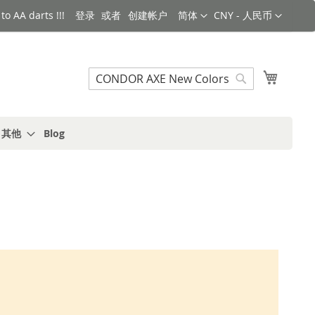
语言
货币
o AA darts !!!
登录
创建帐户
简体
CNY - 人民币
搜索
我的购
搜
索
s 其他
Blog