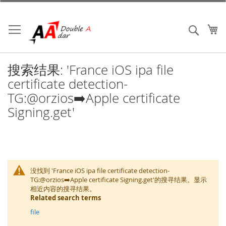
跳
到
内
我
搜索
容
搜索结果: 'France iOS ipa file
certificate detection-
TG:@orzios➡️Apple certificate
Signing.get'
没找到 'France iOS ipa file certificate detection-
TG:@orzios➡️Apple certificate Signing.get'的搜寻结果。显示
相近内容的搜寻结果。
Related search terms
file