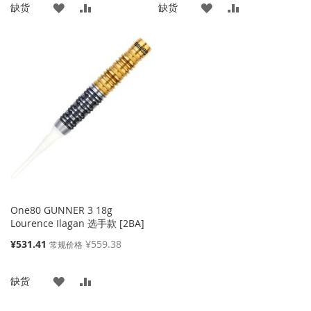
添
添
添
添
缺货
缺货
格
格
加
加
加
加
到
并
到
并
收
比
收
比
藏
较
藏
较
夹
夹
One80 GUNNER 3 18g
Lourence Ilagan 选手款 [2BA]
特
¥531.41
¥559.38
常规价格
殊
价
添
添
缺货
格
加
加