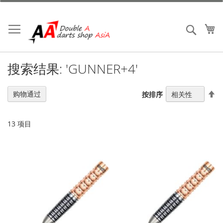
跳
到
内
我
搜索
容
搜索结果: 'GUNNER+4'
设
购物通过
按排序
置
降
序
13
项目
方
向