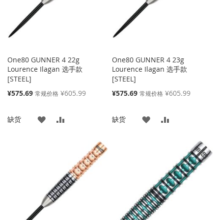
One80 GUNNER 4 22g
One80 GUNNER 4 23g
Lourence Ilagan 选手款
Lourence Ilagan 选手款
[STEEL]
[STEEL]
特
特
¥575.69
¥605.99
¥575.69
¥605.99
常规价格
常规价格
殊
殊
价
价
添
添
添
添
缺货
缺货
格
格
加
加
加
加
到
并
到
并
收
比
收
比
藏
较
藏
较
夹
夹