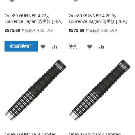
One80 GUNNER 4 22g
One80 GUNNER 4 20.5g
Lourence Ilagan 选手款 [2BA]
Lourence Ilagan 选手款 [2BA]
特
特
¥575.69
¥605.99
¥575.69
¥605.99
常规价格
常规价格
殊
殊
价
价
添
添
添
添
缺货
格
添加到购物车
格
加
加
加
加
到
并
到
并
收
比
收
比
藏
较
藏
较
夹
夹
One80 GUNNER 4 Limited
One80 GUNNER 4 Limited