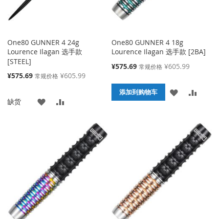
One80 GUNNER 4 24g
One80 GUNNER 4 18g
Lourence Ilagan 选手款
Lourence Ilagan 选手款 [2BA]
[STEEL]
特
¥575.69
¥605.99
常规价格
殊
特
¥575.69
¥605.99
常规价格
价
殊
添
添
格
添加到购物车
价
添
添
缺货
格
加
加
加
加
到
并
到
并
收
比
收
比
藏
较
藏
较
夹
夹