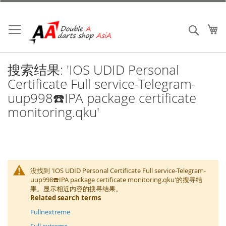
跳
到
内
我
搜索
容
搜索结果: 'IOS UDID Personal
Certificate Full service-Telegram-
uup998☎️IPA package certificate
monitoring.qku'
没找到 'IOS UDID Personal Certificate Full service-Telegram-
uup998☎️IPA package certificate monitoring.qku'的搜寻结
果。显示相近内容的搜寻结果。
Related search terms
Fullnextreme