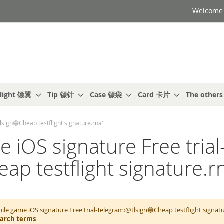
Welcome t
light 镖翼
Tip 镖针
Case 镖袋
Card 卡片
The other
ign🔵Cheap testflight signature.rna'
OS signature Free trial
p testflight signature.r
le game iOS signature Free trial-Telegram:@tlsign🔵Cheap testf
earch terms