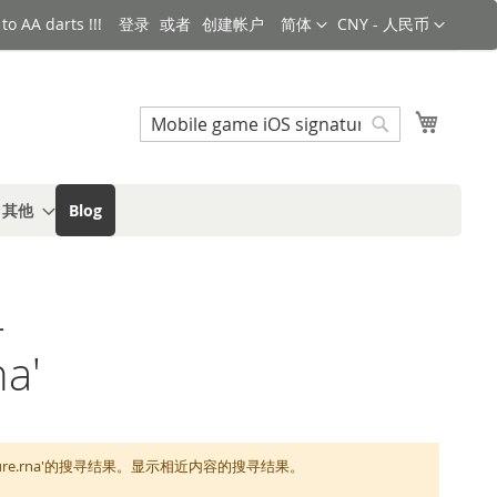
语言
货币
o AA darts !!!
登录
创建帐户
简体
CNY - 人民币
搜索
我的购
搜
索
s 其他
Blog
-
na'
light signature.rna'的搜寻结果。显示相近内容的搜寻结果。