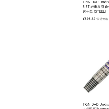
TRiNiDAD Undi
3 ST 岩田夏海 (Iw
选手款 [STEEL]
特
¥595.82
常规价格
殊
价
缺
缺
缺
缺
格
货
货
货
货
添
添
添
添
加
添
加
添
加
添
加
添
到
加
到
加
到
加
到
加
收
并
收
并
收
并
收
并
藏
比
藏
比
藏
比
藏
比
夹
较
夹
较
夹
较
夹
较
TRiNiDAD Undi
3 岩田夏海 (Iwat