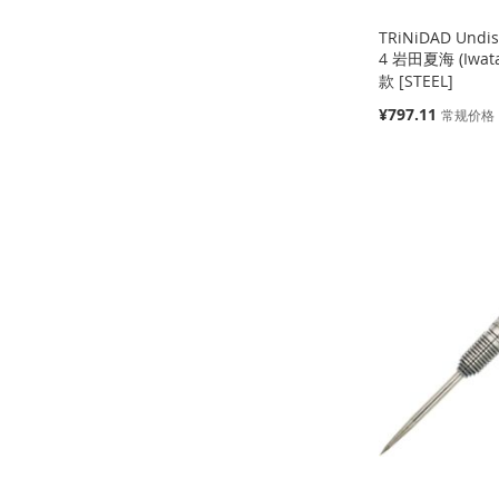
TRiNiDAD Undi
4 岩田夏海 (Iwat
款 [STEEL]
特
¥797.11
常规价格
殊
价
缺
缺
缺
添加到购物车
格
货
货
货
添
添
添
添
加
添
加
添
加
添
加
添
到
加
到
加
到
加
到
加
收
并
收
并
收
并
收
并
藏
比
藏
比
藏
比
藏
比
夹
较
夹
较
夹
较
夹
较