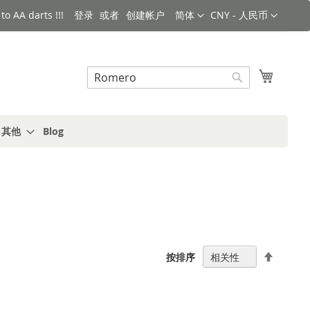
语言
货币
o AA darts !!!
登录
创建帐户
简体
CNY - 人民币
搜索
我的购
搜
索
s 其他
Blog
设
按排序
置
降
序