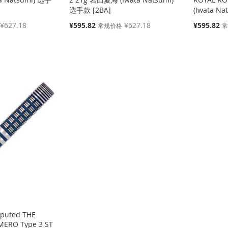
)
选手款 [2BA]
(Iwata N
特
特
¥627.18
¥595.82
¥627.18
¥595.82
常规价格
殊
殊
价
价
格
格
sputed THE
MERO Type 3 ST