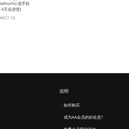
Natsumi) 选手款
2-4天会进货)
¥627.18
说明
如何购买
成为AA会员的好处是?