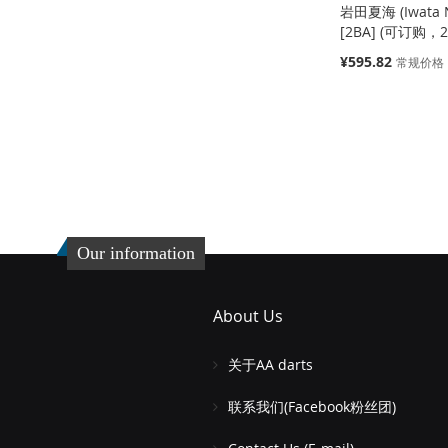
岩田夏海 (Iwata 
[2BA] (可订购，
特
¥595.82
常规价格
殊
价
缺
格
货
添
加
添
到
加
Our information
收
并
藏
比
About Us
夹
较
关于AA darts
联系我们(Facebook粉丝团)