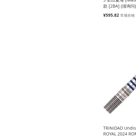
款 [2BA] (须询问
特
¥595.82
常规价格
殊
价
缺
缺
缺
格
货
货
货
缺
货
添
添
添
添
加
添
加
添
加
添
加
添
到
加
到
加
到
加
到
加
收
并
收
并
收
并
收
并
藏
比
藏
比
藏
比
藏
比
夹
较
夹
较
夹
较
夹
较
TRiNiDAD Undi
ROYAL 2024 RO