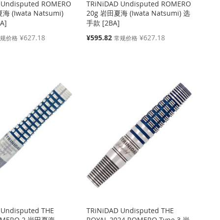
 Undisputed ROMERO
TRiNiDAD Undisputed ROMERO
海 (Iwata Natsumi)
20g 岩田夏海 (Iwata Natsumi) 选
A]
手款 [2BA]
特
¥627.18
¥595.82
¥627.18
常规价格
常规价格
殊
价
格
 Undisputed THE
TRiNiDAD Undisputed THE
OMERO 2 岩田夏海
ROYAL 2024 ROMERO Type 3 岩