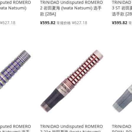
sputed ROMERO
TRiNiDAD Undisputed ROMERO
TRiNiDAD
ata Natsumi)
2 岩田夏海 (Iwata Natsumi) 选手
3 ST 岩田夏
款 [2BA]
选手款 [2B
特
特
¥627.18
¥595.82
¥627.18
¥595.82
常规价格
殊
殊
价
价
格
格
sputed ROMERO
TRiNiDAD Undisputed ROMERO
TRiNiDAD
a Natsumi) 选手
2 21g 岩田夏海 (Iwata Natsumi)
ROYAL R