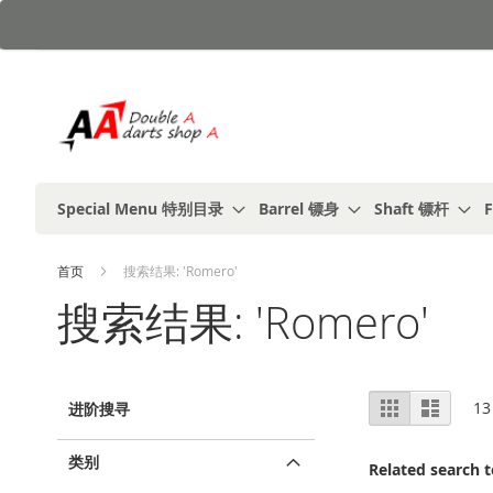
跳
到
内
容
Special Menu 特别目录
Barrel 镖身
Shaft 镖杆
F
首页
搜索结果: 'Romero'
搜索结果: 'Romero'
视
%1
列
13
进阶搜寻
及
表
图
以
上
类别
Related search 