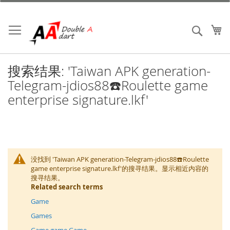
跳
到
内
我
搜索
容
搜索结果: 'Taiwan APK generation-
Telegram-jdios88☎️Roulette game
enterprise signature.lkf'
没找到 'Taiwan APK generation-Telegram-jdios88☎️Roulette
game enterprise signature.lkf'的搜寻结果。显示相近内容的
搜寻结果。
Related search terms
Game
Games