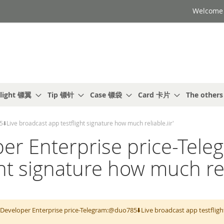
Welcome t
light 镖翼
Tip 镖针
Case 镖袋
Card 卡片
The other
ive broadcast app testflight signature how much reliable.iir'
r Enterprise price-Tele
ht signature how much reli
Developer Enterprise price-Telegram:@duo785⬇️Live broadcast app te