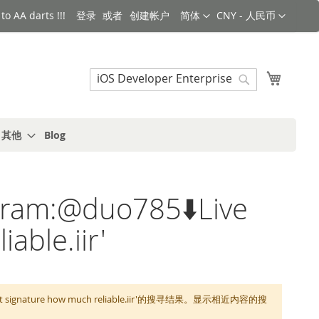
语言
货币
o AA darts !!!
登录
创建帐户
简体
CNY - 人民币
搜索
我的购
搜
索
s 其他
Blog
gram:@duo785⬇️Live
able.iir'
stflight signature how much reliable.iir'的搜寻结果。显示相近内容的搜