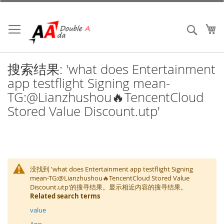
跳
到
内
我
搜索
容
搜索结果: 'what does Entertainment
app testflight Signing mean-
TG:@Lianzhushou🔥TencentCloud
Stored Value Discount.utp'
没找到 'what does Entertainment app testflight Signing
mean-TG:@Lianzhushou🔥TencentCloud Stored Value
Discount.utp'的搜寻结果。显示相近内容的搜寻结果。
Related search terms
value