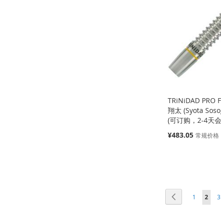
到
加
收
并
收
并
收
并
收
并
藏
比
藏
比
藏
比
藏
比
夹
较
夹
较
夹
较
夹
较
TRiNiDAD PRO F
翔太 (Syota Sos
(可订购，2-4天
特
¥483.05
常规价格
殊
价
缺
缺
添加到购物车
格
货
货
缺
货
添
添
添
添
加
添
页面
页面
页面
您当前
加
添
加
添
上一个
1
2
3
加
添
到
加
到
加
到
加