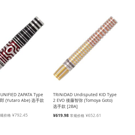
降
序
方
向
UNIFIED ZAPATA Type
TRiNiDAD Undisputed KID Type
 (Yutaro Abe) 选手款
2 EVO 後藤智弥 (Tomoya Goto)
选手款 [2BA]
¥792.45
特
¥619.98
¥652.61
常规价格
常规价格
殊
价
格