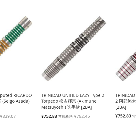
sputed RICARDO
TRiNiDAD UNIFIED LAZY Type 2
TRiNiDAD 
(Seigo Asada)
Torpedo 松吉輝宗 (Akimune
2 阿部悠太郎
Matsuyoshi) 选手款 [2BA]
[2BA]
特
特
¥752.83
¥839.07
¥752.83
¥792.45
常规价格
殊
殊
价
价
格
格