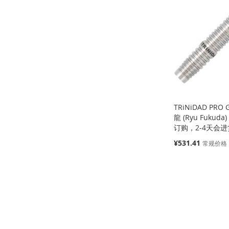
收
并
到
加
到
加
到
加
藏
比
收
并
收
并
收
并
夹
较
藏
比
藏
比
藏
比
夹
较
夹
较
夹
较
TRiNiDAD PRO
龍 (Ryu Fukuda
订购，2-4天会进
特
¥531.41
常规价格
殊
价
添加到购物车
添加到购物车
添加到购物车
格
缺
货
添
添
添
添
加
添
加
添
加
添
加
添
到
加
到
加
到
加