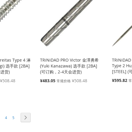
reitas Type 4 淋
TRiNiDAD PRO Victor 金澤勇希
TRiNiDAD
Type 2 H
ogi) 选手款 [2BA]
(Yuki Kanazawa) 选手款 [2BA]
[STEEL]
会进货)
(可订购，2-4天会进货)
特
特
¥595.82
¥508.48
¥483.05
¥508.48
常规价格
殊
殊
价
价
格
格
页面
页面
页面
页面
正在阅读页
下一个
4
5