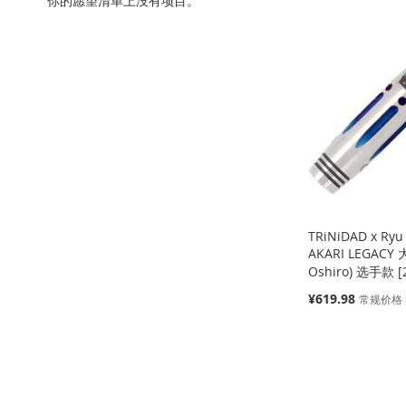
你的愿望清单上没有项目。
加
添
加
添
加
添
加
添
到
加
到
加
到
加
到
加
收
并
收
并
收
并
收
并
藏
比
藏
比
藏
比
藏
比
夹
较
夹
较
夹
较
夹
较
TRiNiDAD x Ryu
AKARI LEGACY
Oshiro) 选手款 [
特
¥619.98
常规价格
殊
价
缺
缺
缺
添加到购物车
格
货
货
货
添
添
添
添
加
添