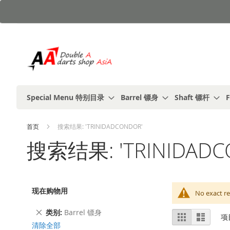
跳
到
内
容
Special Menu 特别目录
Barrel 镖身
Shaft 镖杆
F
首页
搜索结果: 'TRINIDADCONDOR'
搜索结果: 'TRINIDADC
现在购物用
No exact re
删
类别
Barrel 镖身
视
%1
列
项
除
及
表
图
清除全部