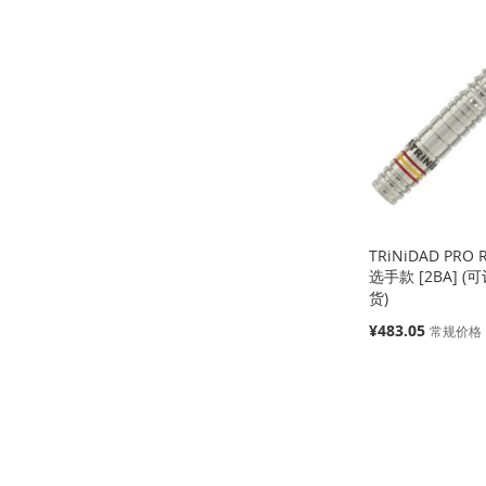
加
添
加
添
加
添
到
加
到
加
到
加
到
加
收
并
收
并
收
并
收
并
藏
比
藏
比
藏
比
藏
比
夹
较
夹
较
夹
较
夹
较
TRiNiDAD PRO R
选手款 [2BA] 
货)
特
¥483.05
缺
常规价格
货
殊
价
缺
缺
缺
添
格
货
货
货
加
添
添
添
添
到
加
加
添
加
添
加
添