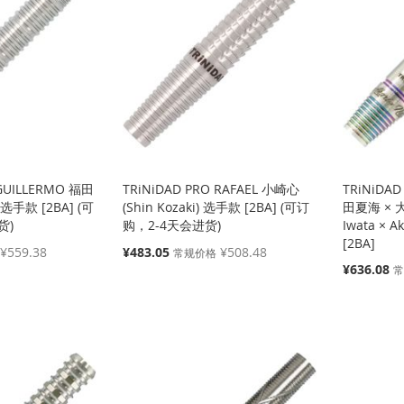
 GUILLERMO 福田
TRiNiDAD PRO RAFAEL 小崎心
TRiNiDAD
) 选手款 [2BA] (可
(Shin Kozaki) 选手款 [2BA] (可订
田夏海 × 大
货)
购，2-4天会进货)
Iwata × A
[2BA]
特
¥559.38
¥483.05
¥508.48
常规价格
殊
特
¥636.08
价
殊
格
价
格