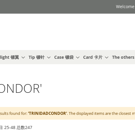
Welcome t
light 镖翼
Tip 镖针
Case 镖袋
Card 卡片
The other
ONDOR'
sults found for:
'TRINIDADCONDOR'
. The displayed items are the closest 
目
25
-
48
总数
247