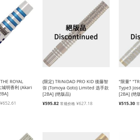
 THE ROYAL
(限定) TRiNiDAD PRO KID 後藤智
"限量" "TR
 大城明香利 (Akari
弥 (Tomoya Goto) Limited 选手款
Type3 Jo
2BA]
[2BA] (绝版品)
[2BA] (绝
¥652.61
特
特
¥595.82
¥627.18
¥515.30
常规价格
殊
殊
价
价
格
格