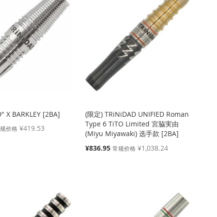
" X BARKLEY [2BA]
(限定) TRiNiDAD UNIFIED Roman
Type 6 TiTO Limited 宮脇実由
¥419.53
常规价格
(Miyu Miyawaki) 选手款 [2BA]
特
¥836.95
¥1,038.24
常规价格
殊
价
格