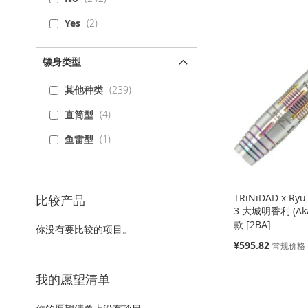
添
添
添
添
Yes
2
加
添
加
添
加
添
加
添
到
加
到
加
到
加
到
加
镖身类型
收
并
收
并
收
并
收
并
其他种类
239
藏
比
藏
比
藏
比
藏
比
直筒型
4
夹
较
夹
较
夹
较
夹
较
鱼雷型
1
TRiNiDAD x Ryu
比较产品
3 大城明香利 (Aka
款 [2BA]
你没有要比较的项目。
特
¥595.82
常规价格
殊
价
缺
缺
缺
添加到购物车
我的愿望清单
格
货
货
货
添
添
添
添