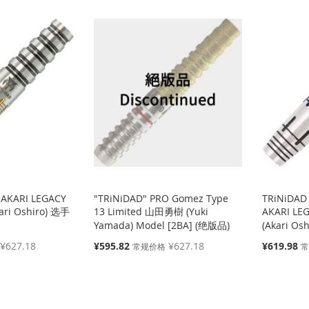
 AKARI LEGACY
"TRiNiDAD" PRO Gomez Type
TRiNiDAD
ri Oshiro) 选手
13 Limited 山田勇樹 (Yuki
AKARI L
Yamada) Model [2BA] (绝版品)
(Akari Os
特
特
¥627.18
¥595.82
¥627.18
¥619.98
常规价格
殊
殊
价
价
格
格