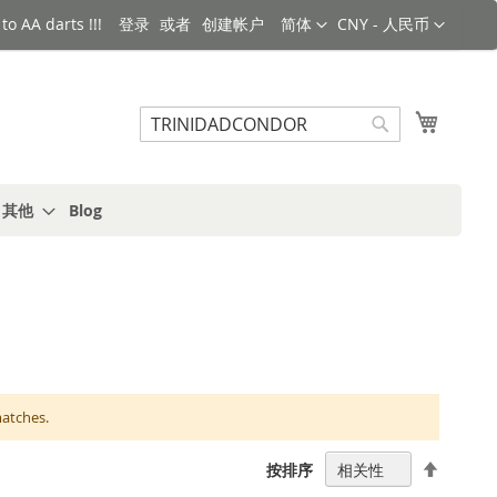
语言
货币
o AA darts !!!
登录
创建帐户
简体
CNY - 人民币
搜索
我的购
搜
索
s 其他
Blog
matches.
设
按排序
置