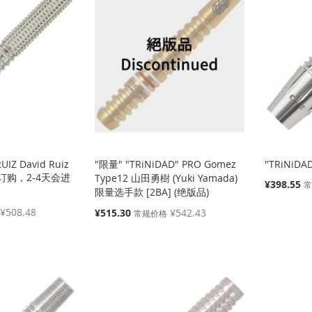
UIZ David Ruiz
"限量" "TRiNiDAD" PRO Gomez
"TRiNiDAD
(可订购，2-4天会进
Type12 山田勇樹 (Yuki Yamada)
特
¥398.55
限量选手款 [2BA] (绝版品)
殊
价
¥508.48
特
¥515.30
¥542.43
常规价格
格
殊
价
格