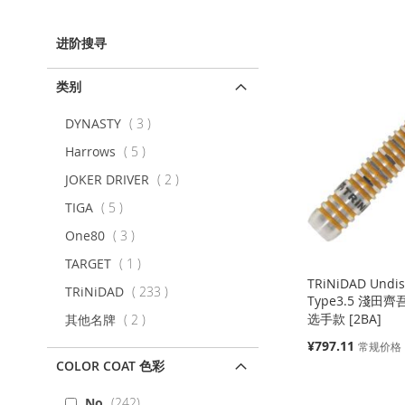
以
该
上
内
容
进阶搜寻
类别
项
DYNASTY
3
目
项
Harrows
5
目
项
JOKER DRIVER
2
目
项
TIGA
5
目
项
One80
3
目
项
TARGET
1
目
TRiNiDAD Undi
项
TRiNiDAD
233
Type3.5 淺田齊吾 
目
选手款 [2BA]
项
其他名牌
2
目
特
¥797.11
常规价格
殊
COLOR COAT 色彩
价
添加到购物车
添加到购物车
添加到购物车
添加到购物车
格
No
242