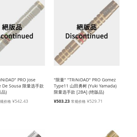
iNiDAD" PRO Jose
"限量" "TRiNiDAD" PRO Gomez
se De Sousa 限量选手款
Type11 山田勇树 (Yuki Yamada)
版品)
限量选手款 [2BA] (绝版品)
特
¥542.43
¥503.23
¥529.71
常规价格
常规价格
殊
价
格