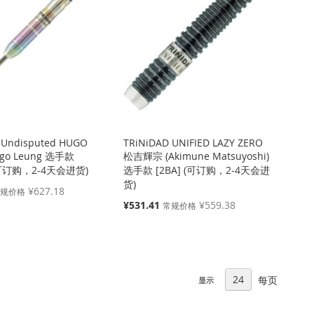
 Undisputed HUGO
TRiNiDAD UNIFIED LAZY ZERO
ugo Leung 选手款
松吉輝宗 (Akimune Matsuyoshi)
 (可订购，2-4天会进货)
选手款 [2BA] (可订购，2-4天会进
货)
¥627.18
常规价格
特
¥531.41
¥559.38
常规价格
殊
价
格
每页
显示