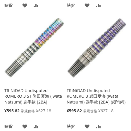
添
添
添
添
缺货
缺货
格
格
加
加
加
加
到
并
到
并
收
比
收
比
藏
较
藏
较
夹
夹
TRiNiDAD Undisputed
TRiNiDAD Undisputed
ROMERO 3 ST 岩田夏海 (Iwata
ROMERO 3 岩田夏海 (Iwata
Natsumi) 选手款 [2BA]
Natsumi) 选手款 [2BA] (须询问)
特
特
¥595.82
¥627.18
¥595.82
¥627.18
常规价格
常规价格
殊
殊
价
价
添
添
添
添
缺货
缺货
格
格