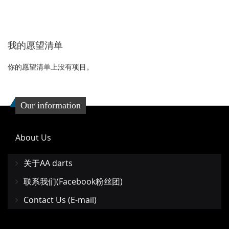
加
加
加
加
到
并
到
并
收
比
我的愿望清单
收
比
藏
较
藏
较
你的愿望清单上没有项目。
夹
夹
Our information
About Us
关于AA darts
联系我们(Facebook粉丝团)
Contact Us (E-mail)