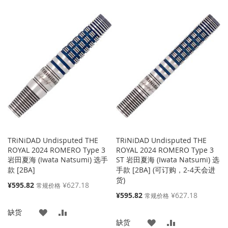
加
加
加
加
到
并
到
并
收
比
收
比
藏
较
藏
较
夹
夹
TRiNiDAD Undisputed THE
TRiNiDAD Undisputed THE
ROYAL 2024 ROMERO Type 3
ROYAL 2024 ROMERO Type 3
岩田夏海 (Iwata Natsumi) 选手
ST 岩田夏海 (Iwata Natsumi) 选
款 [2BA]
手款 [2BA] (可订购，2-4天会进
货)
特
¥595.82
¥627.18
常规价格
殊
特
¥595.82
¥627.18
常规价格
价
殊
添
添
缺货
格
价
添
添
缺货
格