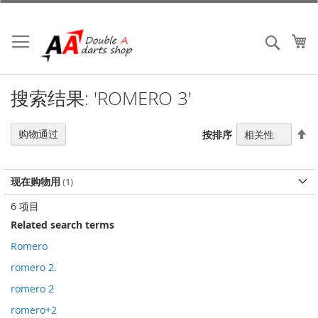
跳
到
内
我
搜索
容
搜索结果: 'ROMERO 3'
设
购物通过
按排序
置
降
序
现在购物用
方
向
6
项目
Related search terms
Romero
romero 2.
romero 2
romero+2