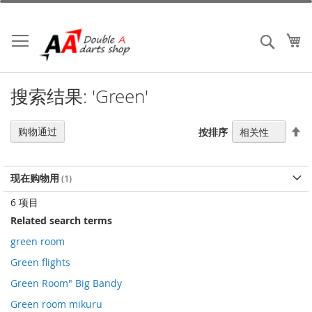
跳
到
内
我
搜索
容
搜索结果: 'Green'
设
购物通过
按排序
置
降
序
现在购物用
方
向
6
项目
Related search terms
green room
Green flights
Green Room" Big Bandy
Green room mikuru