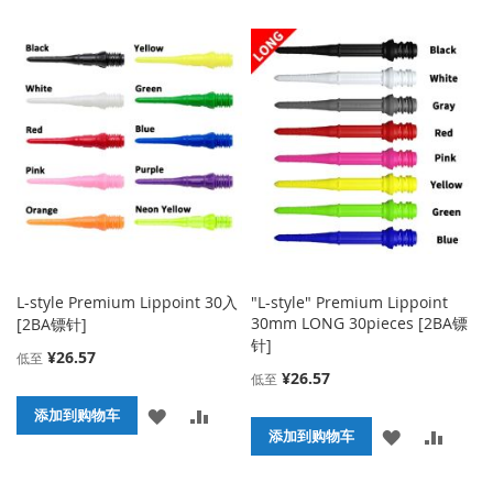
加
加
到
并
到
并
收
比
收
比
藏
较
藏
较
夹
夹
L-style Premium Lippoint 30入
"L-style" Premium Lippoint
30mm LONG 30pieces [2BA镖
[2BA镖针]
针]
¥26.57
低至
¥26.57
低至
添
添
添加到购物车
添
添
添加到购物车
加
加
加
加
到
并