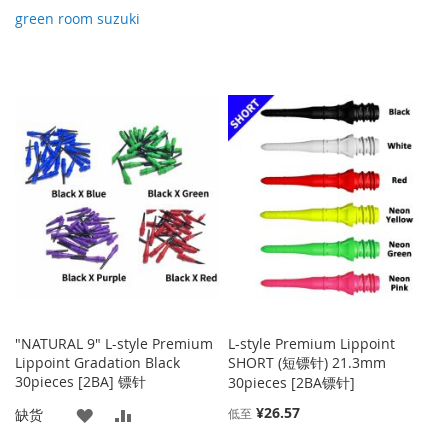
green room suzuki
"NATURAL 9" L-style Premium
L-style Premium Lippoint
Lippoint Gradation Black
SHORT (短镖针) 21.3mm
30pieces [2BA] 镖针
30pieces [2BA镖针]
¥26.57
添
添
缺货
低至