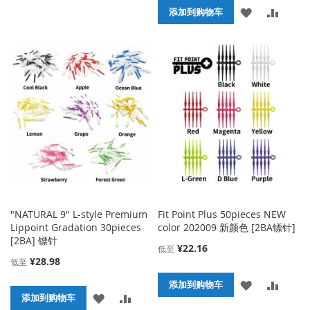
加
加
添
添
添加到购物车
到
并
加
加
收
比
到
并
藏
较
收
比
夹
藏
较
夹
"NATURAL 9" L-style Premium
Fit Point Plus 50pieces NEW
Lippoint Gradation 30pieces
color 202009 新颜色 [2BA镖针]
[2BA] 镖针
¥22.16
低至
¥28.98
低至
添
添
添加到购物车
添
添
添加到购物车
加
加