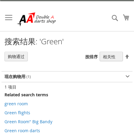
跳
到
内
我
搜索
容
搜索结果: 'Green'
设
购物通过
按排序
置
降
序
现在购物用
方
向
1
项目
Related search terms
green room
Green flights
Green Room" Big Bandy
Green room darts