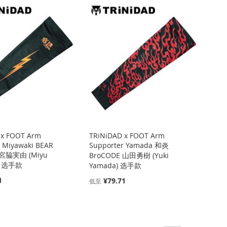
 x FOOT Arm
TRiNiDAD x FOOT Arm
 Miyawaki BEAR
Supporter Yamada 和炎
 宮脇実由 (Miyu
BroCODE 山田勇樹 (Yuki
i) 选手款
Yamada) 选手款
1
¥79.71
低至