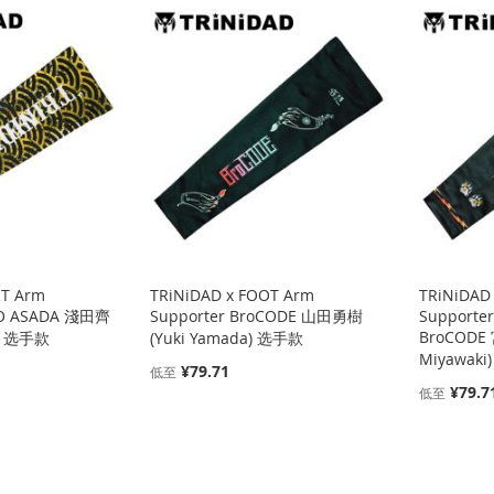
OT Arm
TRiNiDAD x FOOT Arm
TRiNiDAD
IGO ASADA 淺田齊
Supporter BroCODE 山田勇樹
Supporter
BroCODE
a) 选手款
(Yuki Yamada) 选手款
Miyawak
¥79.71
低至
¥79.7
低至