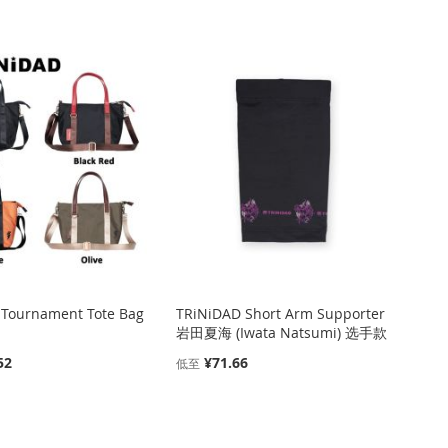
降
序
方
向
 Tournament Tote Bag
TRiNiDAD Short Arm Supporter
岩田夏海 (Iwata Natsumi) 选手款
52
¥71.66
低至