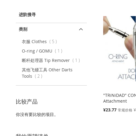
以
该
上
内
容
进阶搜寻
类别
项
衣服 Clothes
5
目
项
O-ring / GOMU
1
目
项
断杆处理器 Tip Remover
1
目
其他飞镖工具 Other Darts
项
Tools
2
目
"TRiNiDAD" CO
比较产品
Attachment
特
¥23.77
¥
常规价格
你没有要比较的项目。
殊
价
添加到购物车
添加到购物车
添加到购物车
添加到购物车
格
添
添
添
添