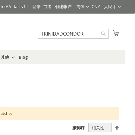
语言
货币
o AA darts !!!
登录
创建帐户
简体
CNY - 人民币
搜索
我的购
搜
索
s 其他
Blog
matches.
设
按排序
置