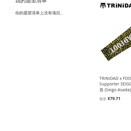
我的愿望清单
加
添
加
添
加
添
加
添
你的愿望清单上没有项目。
到
加
到
加
到
加
到
加
收
并
收
并
收
并
收
并
藏
比
藏
比
藏
比
藏
比
夹
较
夹
较
夹
较
夹
较
TRiNiDAD x FO
Supporter SE
吾 (Seigo Asad
¥79.71
低至
添加到购物车
添加到购物车
添加到购物车
添加到购物车
添
添
添
添
加
添
加
添