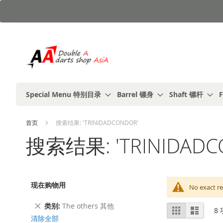
跳
到
内
容
Special Menu 特别目录
Barrel 镖身
Shaft 镖杆
F
首页
搜索结果: 'TRINIDADCONDOR'
搜索结果: 'TRINIDADC
现在购物用
No exact re
删
类别
The others 其他
视
%1
列
8
除
及
表
图
清除全部