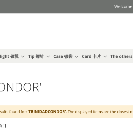
Welcome t
light 镖翼
Tip 镖针
Case 镖袋
Card 卡片
The other
ONDOR'
sults found for:
'TRINIDADCONDOR'
. The displayed items are the closest 
项目