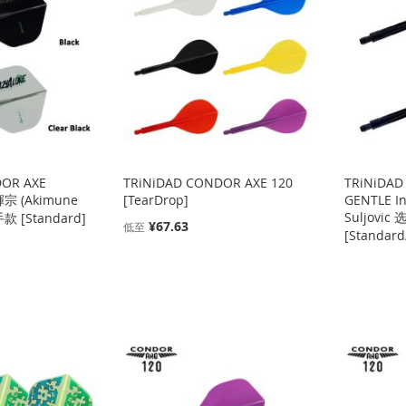
DOR AXE
TRiNiDAD CONDOR AXE 120
TRiNiDAD
輝宗 (Akimune
[TearDrop]
GENTLE In
Suljovic
手款 [Standard]
¥67.63
低至
[Standard