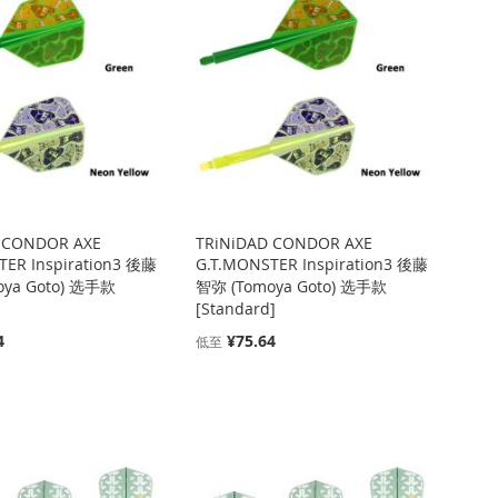
 CONDOR AXE
TRiNiDAD CONDOR AXE
TER Inspiration3 後藤
G.T.MONSTER Inspiration3 後藤
oya Goto) 选手款
智弥 (Tomoya Goto) 选手款
[Standard]
4
¥75.64
低至