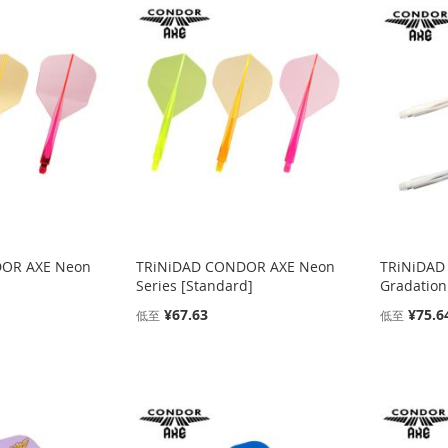
OR AXE Neon
TRiNiDAD CONDOR AXE Neon
TRiNiDAD
Series [Standard]
Gradation
¥67.63
¥75.6
低至
低至