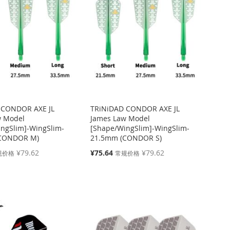
 CONDOR AXE JL
TRiNiDAD CONDOR AXE JL
w Model
James Law Model
ngSlim]-WingSlim-
[Shape/WingSlim]-WingSlim-
CONDOR M)
21.5mm (CONDOR S)
特
¥79.62
¥75.64
¥79.62
规价格
常规价格
殊
价
格