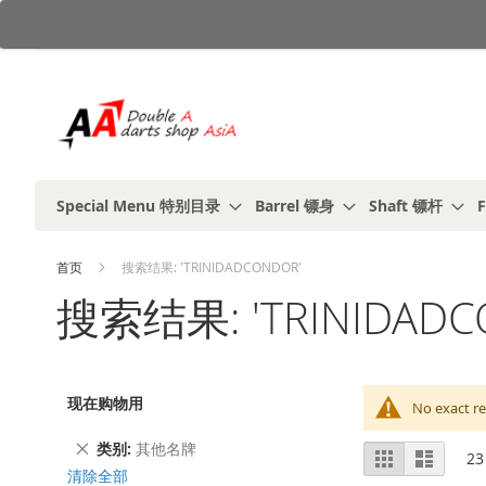
跳
到
内
容
Special Menu 特别目录
Barrel 镖身
Shaft 镖杆
F
首页
搜索结果: 'TRINIDADCONDOR'
搜索结果: 'TRINIDADC
现在购物用
No exact re
删
类别
其他名牌
视
%1
列
23
除
及
表
图
清除全部