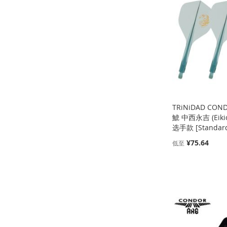
到
加
到
加
到
加
收
并
收
并
收
并
收
并
藏
比
藏
比
藏
比
藏
比
夹
较
夹
较
夹
较
夹
较
TRiNiDAD COND
鯱 中西永吉 (Eikich
选手款 [Standar
¥75.64
低至
添加到购物车
添加到购物车
添加到购物车
添加到购物车
添
添
添
添
加
添
加
添
加
添
加
添
到
加
到
加
到
加
到
加