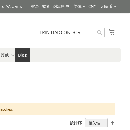
语言
货币
o AA darts !!!
登录
创建帐户
简体
CNY - 人民币
搜索
我的购
搜
索
s 其他
Blog
matches.
设
按排序
置