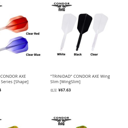
 CONDOR AXE
"TRiNiDAD" CONDOR AXE Wing
 Series [Shape]
Slim [WingSlim]
4
¥67.63
低至