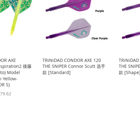
DOR AXE
TRiNiDAD CONDOR AXE 120
TRiNiDAD
nspiration2 後藤
THE SNIPER Connor Scutt 选手
THE SNIP
to) Model
款 [Standard]
款 [Shape
 Yellow-
R S)
79.62