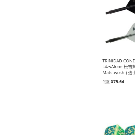
收
并
收
并
收
并
收
并
藏
比
藏
比
藏
比
藏
比
夹
较
夹
较
夹
较
夹
较
TRiNiDAD CON
L4zyAlone 松吉
Matsuyoshi) 选
¥75.64
低至
缺
添加到购物车
货
添加到购物车
添
添
缺
货
添
加
添
加
添
添
加
添
到
加
到
加
加
添
到
加
收
并
收
并
到
加