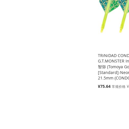
收
并
藏
比
藏
比
收
并
藏
比
夹
较
夹
较
藏
比
夹
较
夹
较
TRiNiDAD CON
G.T.MONSTER I
智弥 (Tomoya Go
[Standard]-Neon
缺
缺
货
货
21.5mm (CONDO
特
¥75.64
¥
添
添
常规价格
殊
价
加
添
加
添
缺
格
货
到
加
到
加
添
收
并
收
并
加
添
藏
比
藏
比