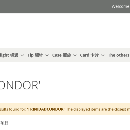
Welcome t
light 镖翼
Tip 镖针
Case 镖袋
Card 卡片
The other
ONDOR'
sults found for:
'TRINIDADCONDOR'
. The displayed items are the closest 
项目