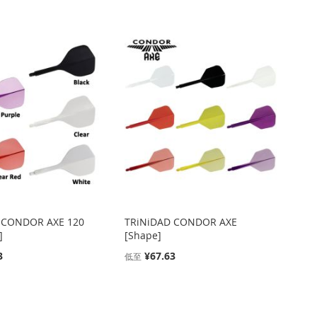
降
序
方
向
 CONDOR AXE 120
TRiNiDAD CONDOR AXE
]
[Shape]
3
¥67.63
低至