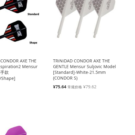
 CONDOR AXE THE
TRiNiDAD CONDOR AXE THE
spiration2 Mensur
GENTLE Mensur Suljovic Model
 选手款
[Standard]-White-21.5mm
(CONDOR S)
/Shape]
特
¥75.64
¥79.62
常规价格
殊
价
格