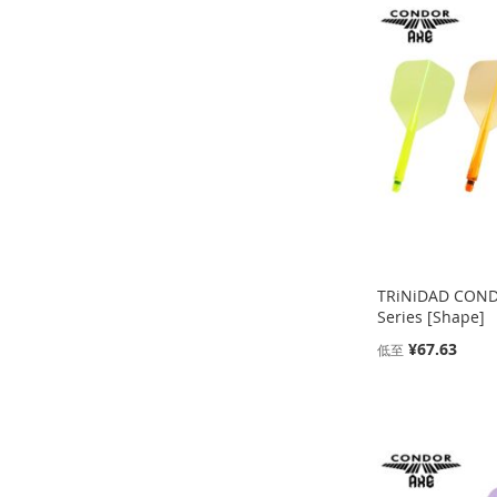
加
添
加
添
加
添
加
添
到
加
到
加
到
加
到
加
收
并
收
并
收
并
收
并
藏
比
藏
比
藏
比
藏
比
夹
较
夹
较
夹
较
夹
较
TRiNiDAD COND
Series [Shape]
¥67.63
低至
添加到购物车
添加到购物车
添加到购物车
添加到购物车
添
添
添
添
加
添
加
添
加
添
加
添