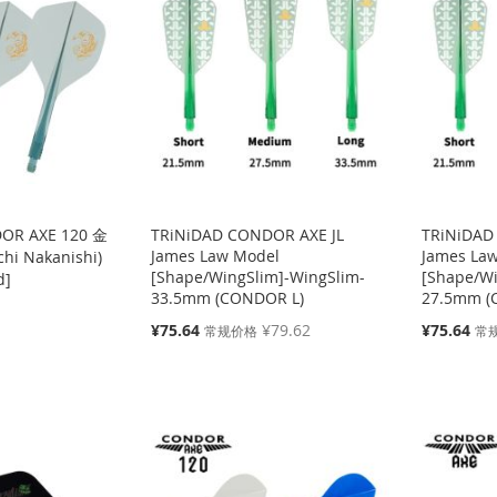
OR AXE 120 金
TRiNiDAD CONDOR AXE JL
TRiNiDAD
James Law Model
James La
i Nakanishi)
[Shape/WingSlim]-WingSlim-
[Shape/Wi
d]
33.5mm (CONDOR L)
27.5mm (
特
特
¥75.64
¥79.62
¥75.64
常规价格
常
殊
殊
价
价
格
格