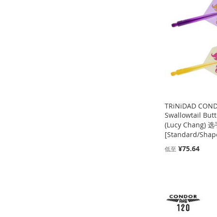
到
加
到
加
到
加
到
加
收
并
收
并
收
并
收
并
藏
比
藏
比
藏
比
藏
比
夹
较
夹
较
夹
较
夹
较
TRiNiDAD CON
Swallowtail Bu
(Lucy Chang) 
[Standard/Shap
¥75.64
低至
添加到购物车
添加到购物车
添加到购物车
添加到购物车
添
添
添
添
加
添
加
添
加
添
加
添
到
加