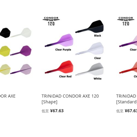
DOR AXE
TRiNiDAD CONDOR AXE 120
TRiNiDAD
[Shape]
[Standard
¥67.63
¥67.6
低至
低至