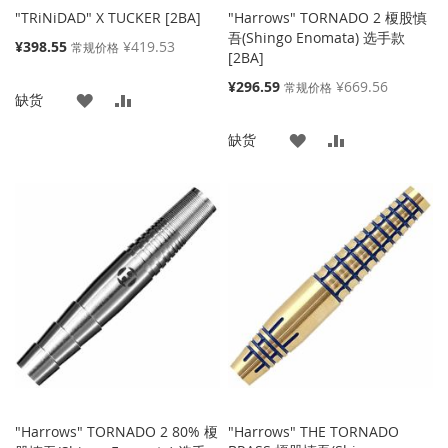
"TRiNiDAD" X TUCKER [2BA]
"Harrows" TORNADO 2 榎股慎
吾(Shingo Enomata) 选手款
特
¥398.55
¥419.53
常规价格
[2BA]
殊
价
特
¥296.59
¥669.56
常规价格
添
添
缺货
格
殊
价
加
加
添
添
缺货
格
到
并
加
加
收
比
到
并
藏
较
收
比
夹
藏
较
夹
"Harrows" TORNADO 2 80% 榎
"Harrows" THE TORNADO