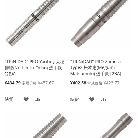
收
比
收
比
藏
较
藏
较
夹
夹
"TRiNiDAD" PRO Yoriboy 大穂
"TRiNiDAD" PRO Zamora
Type2 松本恵(Megumi
徳睦(Norichika Ooho) 选手款
Matsumoto) 选手款 [2BA]
[2BA]
特
特
¥434.79
¥457.67
¥402.58
¥423.77
常规价格
常规价格
殊
殊
价
价
添
添
添
添
缺货
缺货
格
格
加
加
加
加
到
并
到
并
收
比
收
比