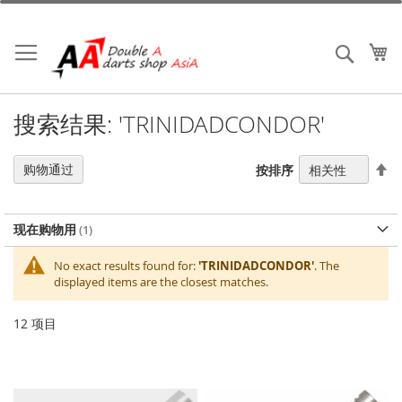
跳
到
内
我
搜索
容
搜索结果: 'TRINIDADCONDOR'
设
购物通过
按排序
置
降
序
现在购物用
方
向
No exact results found for:
'TRINIDADCONDOR'
. The
displayed items are the closest matches.
12
项目