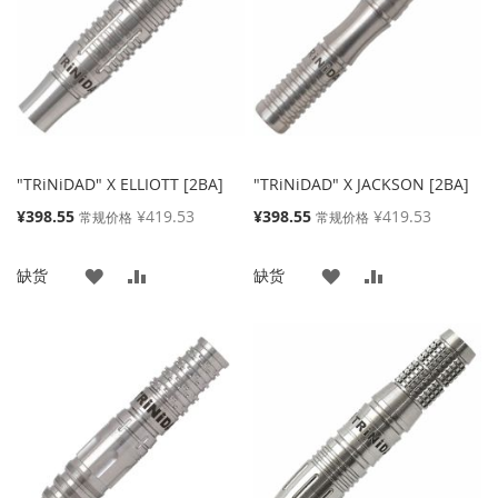
藏
较
藏
较
夹
夹
"TRiNiDAD" X ELLIOTT [2BA]
"TRiNiDAD" X JACKSON [2BA]
特
特
¥398.55
¥419.53
¥398.55
¥419.53
常规价格
常规价格
殊
殊
价
价
添
添
添
添
缺货
缺货
格
格
加
加
加
加
到
并
到
并
收
比
收
比
藏
较
藏
较
夹
夹