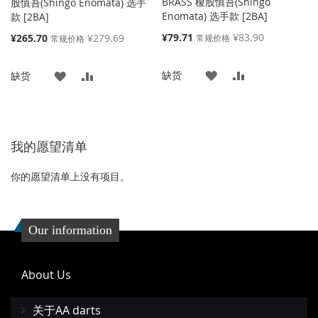
BRASS 榎股慎吾(Shingo
股慎吾(Shingo Enomata) 选手
Enomata) 选手款 [2BA]
款 [2BA]
特
特
¥79.71
¥83.90
¥265.70
¥279.69
常规价格
常规价格
殊
殊
价
价
添
添
缺货
添
添
格
缺货
格
加
加
加
加
到
并
到
并
我的愿望清单
收
比
收
比
藏
较
藏
较
你的愿望清单上没有项目。
夹
夹
Our information
About Us
关于AA darts