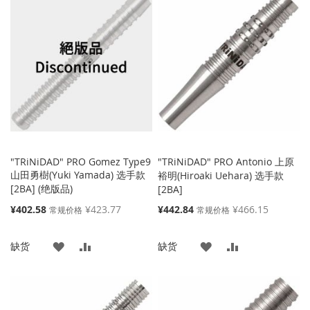
"TRiNiDAD" PRO Gomez Type9
"TRiNiDAD" PRO Antonio 上原
山田勇樹(Yuki Yamada) 选手款
裕明(Hiroaki Uehara) 选手款
[2BA] (绝版品)
[2BA]
特
特
¥402.58
¥423.77
¥442.84
¥466.15
常规价格
常规价格
殊
殊
价
价
添
添
添
添
缺货
缺货
格
格
加
加
加
加
到
并
到
并