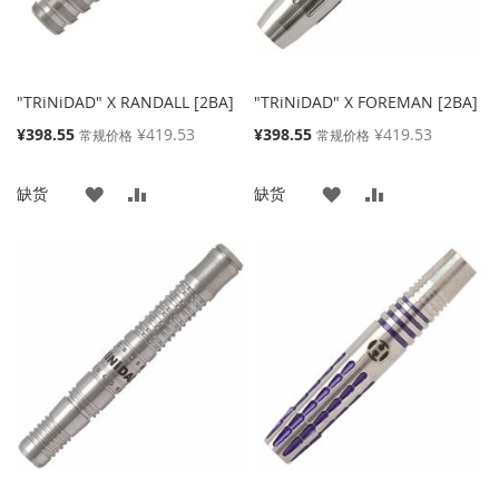
"TRiNiDAD" X RANDALL [2BA]
"TRiNiDAD" X FOREMAN [2BA]
特
特
¥398.55
¥419.53
¥398.55
¥419.53
常规价格
常规价格
殊
殊
价
价
添
添
添
添
缺货
缺货
格
格
加
加
加
加
到
并
到
并
收
比
收
比
藏
较
藏
较
夹
夹