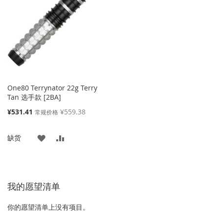
藏
较
藏
较
夹
夹
One80 Terrynator 22g Terry
Tan 选手款 [2BA]
特
¥531.41
¥559.38
常规价格
殊
价
添
添
缺货
格
加
加
到
并
我的愿望清单
收
比
藏
较
你的愿望清单上没有项目。