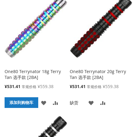
One80 Terrynator 18g Terry
One80 Terrynator 20g Terry
Tan 选手款 [2BA]
Tan 选手款 [2BA]
特
特
¥531.41
¥559.38
¥531.41
¥559.38
常规价格
常规价格
殊
殊
价
价
添
添
添
添
缺货
格
添加到购物车
格
加
加
加
加
到
并
到
并
收
比
收
比