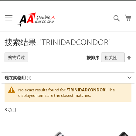
跳
到
内
我
搜索
容
搜索结果: 'TRINIDADCONDOR'
设
购物通过
按排序
置
降
序
现在购物用
方
向
No exact results found for:
'TRINIDADCONDOR'
. The
displayed items are the closest matches.
3
项目