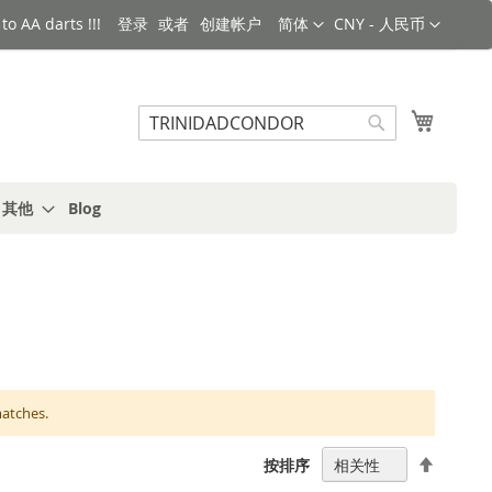
语言
货币
o AA darts !!!
登录
创建帐户
简体
CNY - 人民币
搜索
我的购
搜
索
s 其他
Blog
matches.
设
按排序
置