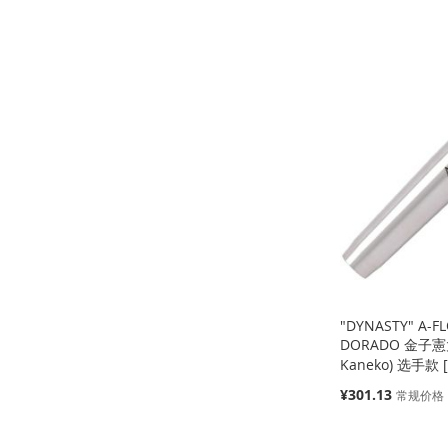
货
货
添
缺
货
添
添
加
添
添
加
添
加
添
到
加
加
添
到
加
到
加
收
并
到
加
收
并
收
并
藏
比
收
并
藏
比
藏
比
夹
较
藏
比
夹
较
夹
较
夹
较
"DYNASTY" A-FL
DORADO 金子憲太
Kaneko) 选手款 [
特
¥301.13
常规价格
殊
价
添加到购物车
格