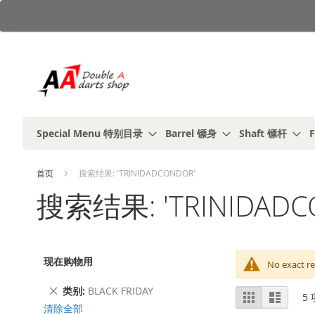
跳
到
内
容
Special Menu 特别目录
Barrel 镖身
Shaft 镖杆
F
首页
搜索结果: 'TRINIDADCONDOR'
搜索结果: 'TRINIDADC
现在购物用
No exact re
删
类别
BLACK FRIDAY
视
%1
列
5
除
及
表
图
清除全部