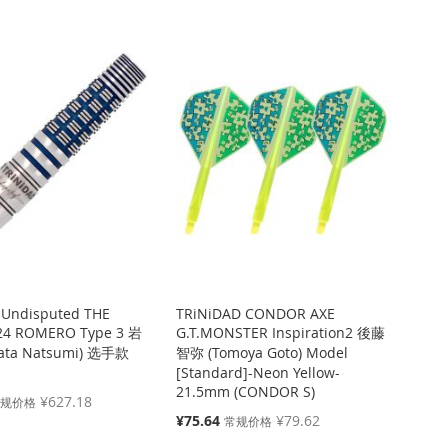
降
序
方
向
 Undisputed THE
TRiNiDAD CONDOR AXE
24 ROMERO Type 3 岩
G.T.MONSTER Inspiration2 後藤
ata Natsumi) 选手款
智弥 (Tomoya Goto) Model
[Standard]-Neon Yellow-
21.5mm (CONDOR S)
¥627.18
常规价格
特
¥75.64
¥79.62
常规价格
殊