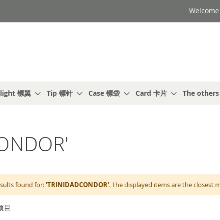
Welcome t
light 镖翼
Tip 镖针
Case 镖袋
Card 卡片
The other
ONDOR'
sults found for:
'TRINIDADCONDOR'
. The displayed items are the closest 
项目