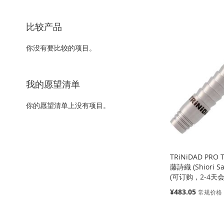
以
该
上
内
容
比较产品
你没有要比较的项目。
我的愿望清单
你的愿望清单上没有项目。
TRiNiDAD PRO T
藤詩織 (Shiori S
(可订购，2-4天
特
¥483.05
常规价格
殊
价
添加到购物车
格
缺
缺