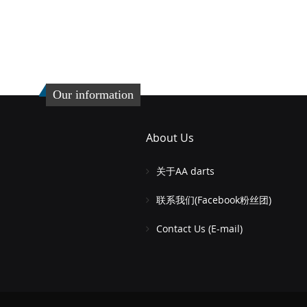
添
加
添
到
加
收
并
Our information
藏
比
夹
较
About Us
关于AA darts
联系我们(Facebook粉丝团)
Contact Us (E-mail)