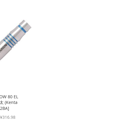
格
格
OW 80 EL
 (Kenta
2BA]
¥316.98