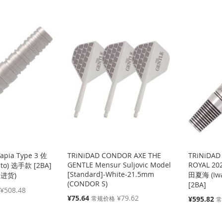
apia Type 3 佐
TRiNiDAD CONDOR AXE THE
TRiNiDAD
GENTLE Mensur Suljovic Model
ROYAL 20
ato) 选手款 [2BA]
[Standard]-White-21.5mm
田夏海 (Iw
会进货)
(CONDOR S)
[2BA]
¥508.48
特
¥75.64
¥79.62
特
常规价格
¥595.82
殊
殊
价
价