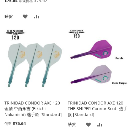
¥75.64
¥79.62
加
加
常规价格
殊
价
到
并
添
添
缺货
格
收
比
加
加
藏
较
到
并
夹
收
比
藏
较
夹
TRiNiDAD CONDOR AXE 120
TRiNiDAD CONDOR AXE 120
金鯱 中西永吉 (Eikichi
THE SNIPER Connor Scutt 选手
Nakanishi) 选手款 [Standard]
款 [Standard]
¥75.64
低至
添
添
缺货