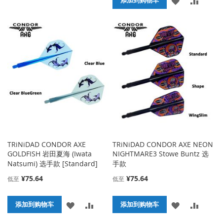
添加到购物车
加
加
加
加
到
并
到
并
收
比
收
比
藏
较
藏
较
夹
夹
TRiNiDAD CONDOR AXE
TRiNiDAD CONDOR AXE NEON
GOLDFISH 岩田夏海 (Iwata
NIGHTMARE3 Stowe Buntz 选
Natsumi) 选手款 [Standard]
手款
¥75.64
¥75.64
低至
低至
添
添
添
添
添加到购物车
添加到购物车