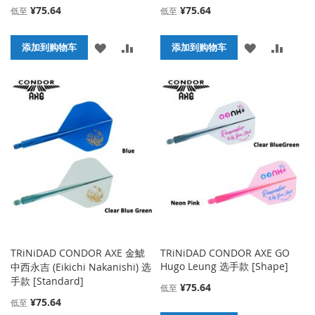
¥75.64
¥75.64
低至
低至
添
添
添
添
添加到购物车
添加到购物车
加
加
加
加
到
并
到
并
收
比
收
比
藏
较
藏
较
夹
夹
TRiNiDAD CONDOR AXE 金鯱
TRiNiDAD CONDOR AXE GO
Hugo Leung 选手款 [Shape]
中西永吉 (Eikichi Nakanishi) 选
手款 [Standard]
¥75.64
低至
¥75.64
低至