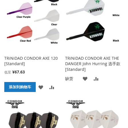
收
比
收
比
藏
较
藏
较
夹
夹
TRiNiDAD CONDOR AXE 120
TRiNiDAD CONDOR AXE THE
[Standard]
DANGER John Hurring 选手款
[Standard]
¥67.63
低至
添
添
缺货
添
添
添加到购物车
加
加
加
加
到
并
到
并
收
比
收
比
藏
较
藏
较