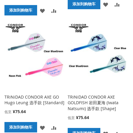
添
添
添加到购物车
添
添
添加到购物车
加
加
加
加
到
并
到
并
收
比
收
比
藏
较
藏
较
夹
夹
TRiNiDAD CONDOR AXE GO
TRiNiDAD CONDOR AXE
Hugo Leung 选手款 [Standard]
GOLDFISH 岩田夏海 (Iwata
Natsumi) 选手款 [Shape]
¥75.64
低至
¥75.64
低至
添
添
添加到购物车
添
添