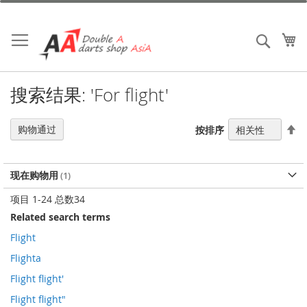
跳
到
内
我
搜索
容
搜索结果: 'For flight'
设
购物通过
按排序
置
降
序
现在购物用
方
向
项目
1
-
24
总数
34
Related search terms
Flight
Flighta
Flight flight'
Flight flight"