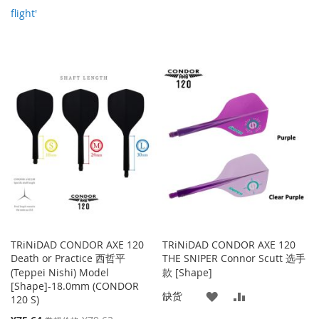
flight'
TRiNiDAD CONDOR AXE 120
TRiNiDAD CONDOR AXE 120
Death or Practice 西哲平
THE SNIPER Connor Scutt 选手
(Teppei Nishi) Model
款 [Shape]
[Shape]-18.0mm (CONDOR
添
添
缺货
120 S)
特