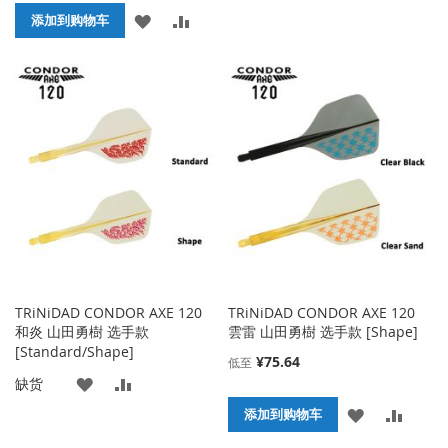
加
加
添
添
添加到购物车
到
并
加
加
收
比
到
并
藏
较
收
比
夹
藏
较
夹
TRiNiDAD CONDOR AXE 120
TRiNiDAD CONDOR AXE 120
和炎 山田勇樹 选手款
雲雷 山田勇樹 选手款 [Shape]
[Standard/Shape]
¥75.64
低至
添
添
缺货
添
添
添加到购物车
加
加