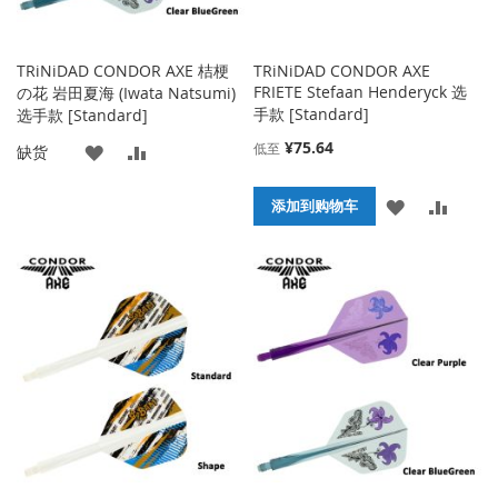
TRiNiDAD CONDOR AXE 桔梗
TRiNiDAD CONDOR AXE
FRIETE Stefaan Henderyck 选
の花 岩田夏海 (Iwata Natsumi)
手款 [Standard]
选手款 [Standard]
¥75.64
低至
添
添
缺货
加
加
添
添
添加到购物车
到
并
加
加
收
比
到
并
藏
较
收
比
夹
藏
较
夹