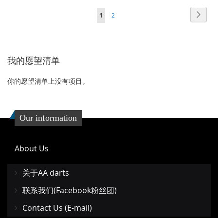
加
加
加
加
页面
页面
页面
您当前正在阅读页
下
1
2
到
并
到
并
一
收
比
收
比
个
藏
较
藏
较
我的愿望清单
夹
夹
你的愿望清单上没有项目。
Our information
About Us
关于AA darts
联系我们(Facebook粉丝团)
Contact Us (E-mail)