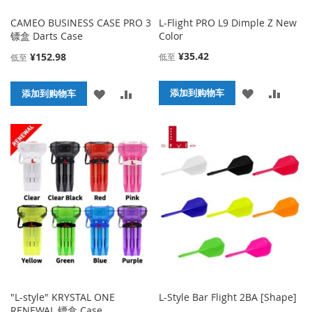
CAMEO BUSINESS CASE PRO 3
L-Flight PRO L9 Dimple Z New
镖盒 Darts Case
Color
¥35.42
¥152.98
低至
低至
添
添
添
添
添加到购物车
添加到购物车
加
加
加
加
到
并
到
并
收
比
收
比
藏
较
藏
较
夹
夹
"L-style" KRYSTAL ONE
L-Style Bar Flight 2BA [Shape]
RENEWAL 镖盒 Case