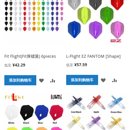
收
比
藏
较
藏
较
夹
夹
Fit Flight(Fit厚镖翼) 6pieces
L-Flight EZ FANTOM [Shape]
¥57.59
¥42.29
低至
低至
添
添
添
添
添加到购物车
添加到购物车
加
加
加
加
到
并
到
并
收
比
收
比
藏
较
藏
较