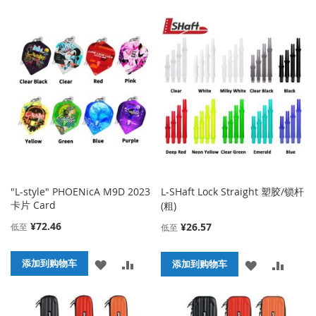
加
加
加
加
到
并
到
并
收
比
收
比
藏
较
藏
较
夹
夹
"L-style" PHOENicA M9D 2023
L-SHaft Lock Straight 塑胶/锁杆
卡片 Card
(粗)
¥72.46
¥26.57
低至
低至
添
添
添加到购物车
添
添
添加到购物车
加
加
加
加
到
并
到
并