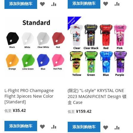
添
添
添
添
添加到购物车
添加到购物车
加
加
加
加
到
并
到
并
收
比
收
比
藏
较
藏
较
夹
夹
L-Flight PRO Champagne
(限定) "L-style" KRYSTAL ONE
Flight 3pieces New Color
2023 MAGNIFICENT Design 镖
[Standard]
盒 Case
¥35.42
低至
¥159.42
低至
添
添
添加到购物车
添
添
添加到购物车