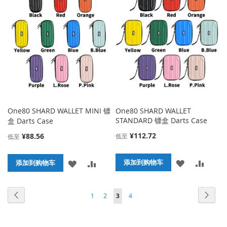
收
比
收
比
藏
较
藏
较
夹
夹
One80 SHARD WALLET MINI 镖
One80 SHARD WALLET
STANDARD 镖盒 Darts Case
盒 Darts Case
¥112.72
¥88.56
低至
低至
添
添
添
添
添加到购物车
添加到购物车
加
加
加
加
页面
页面
页面
页面
页面
页面
您当前正在阅读页
上
下
1
2
3
4
到
并
到
并
一
一
收
比
收
比
个
个