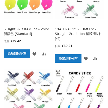
夹
夹
L-Flight PRO KAMI new color
"NATURAL 9" L-SHaft Lock
新颜色 [Standard]
Straight Gradation 塑胶/锁杆
(粗)
¥35.42
低至
¥30.21
低至
添
添
添加到购物车
添
添
添加到购物车
加
加
加
加
到
并
到
并
收
比
收
比
藏
较
藏
较
夹
夹