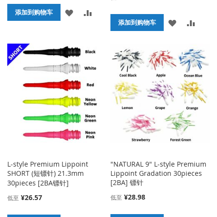
添
添
添加到购物车
添
添
添加到购物车
加
加
加
加
到
并
到
并
收
比
收
比
藏
较
藏
较
夹
夹
L-style Premium Lippoint
"NATURAL 9" L-style Premium
SHORT (短镖针) 21.3mm
Lippoint Gradation 30pieces
[2BA] 镖针
30pieces [2BA镖针]
¥28.98
¥26.57
低至
低至