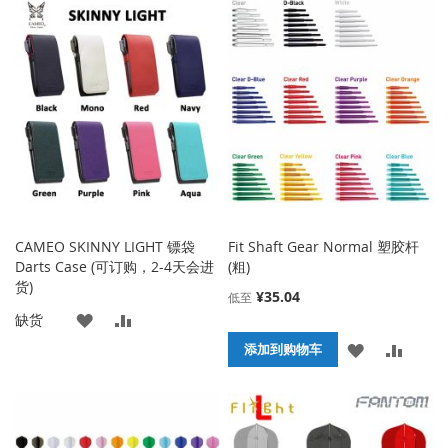
到
并
到
并
收
比
收
比
藏
较
藏
较
夹
夹
CAMEO SKINNY LIGHT 镖袋
Fit Shaft Gear Normal 塑胶杆
Darts Case (可订购，2-4天会进
(粗)
货)
¥35.04
低至
添
添
缺货
添
添
添加到购物车
加
加
加
加
到
并
到
并
收
比