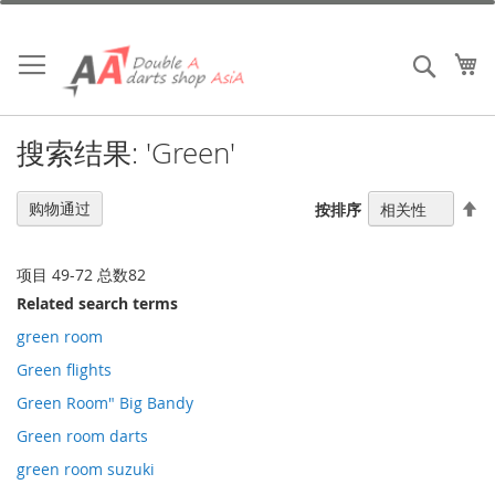
跳
到
内
我
搜索
容
搜索结果: 'Green'
设
购物通过
按排序
置
降
序
项目
49
-
72
总数
82
方
Related search terms
向
green room
Green flights
Green Room" Big Bandy
Green room darts
green room suzuki