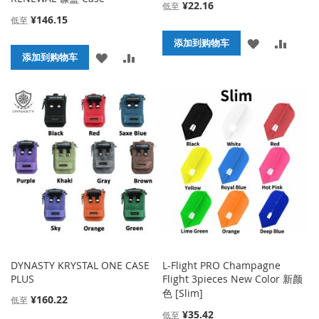
¥22.16
低至
¥146.15
低至
添
添
添加到购物车
添
添
添加到购物车
加
加
加
加
到
并
到
并
收
比
收
比
藏
较
藏
较
夹
夹
DYNASTY KRYSTAL ONE CASE
L-Flight PRO Champagne
PLUS
Flight 3pieces New Color 新颜
色 [Slim]
¥160.22
低至
¥35.42
低至