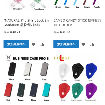
"NATURAL 9" L-SHaft Lock Slim
CAMEO CANDY STICK 镖针收纳
Gradation 塑胶/锁杆(细)
TIP HOLDER
¥30.21
¥31.35
低至
低至
添
添
添
添
添加到购物车
添加到购物车
加
加
加
加
到
并
到
并
收
比
收
比
藏
较
藏
较
夹
夹