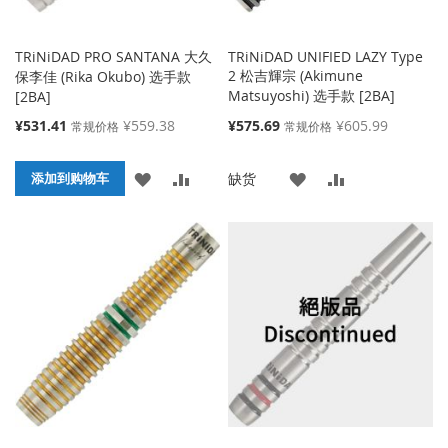
TRiNiDAD PRO SANTANA 大久
TRiNiDAD UNIFIED LAZY Type
2 松吉輝宗 (Akimune
保李佳 (Rika Okubo) 选手款
Matsuyoshi) 选手款 [2BA]
[2BA]
特
特
¥531.41
¥559.38
¥575.69
¥605.99
常规价格
常规价格
殊
殊
价
价
添
添
添
添
缺货
格
添加到购物车
格
加
加
加
加
到
并
到
并
收
比
收
比
藏
较
藏
较
夹
夹