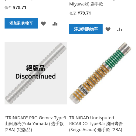
Miyawaki) 选手款
¥79.71
低至
¥79.71
低至
添
添
添加到购物车
添
添
添加到购物车
加
加
加
加
到
并
到
并
收
比
收
比
藏
较
藏
较
夹
夹
"TRiNiDAD" PRO Gomez Type9
TRiNiDAD Undisputed
山田勇樹(Yuki Yamada) 选手款
RICARDO Type3.5 淺田齊吾
[2BA] (绝版品)
(Seigo Asada) 选手款 [2BA]