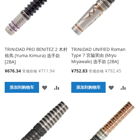
藏
较
藏
较
夹
夹
TRiNiDAD PRO BENITEZ 2 木村
TRiNiDAD UNIFIED Roman
Type 7 宮脇実由 (Miyu
裕馬 (Yuma Kimura) 选手款
Miyawaki) 选手款 [2BA]
[2BA]
特
特
¥676.34
¥711.94
¥752.83
¥792.45
常规价格
常规价格
殊
殊
价
价
添
添
添
添
格
添加到购物车
格
添加到购物车
加
加
加
加
到
并
到
并
收
比
收
比
藏
较
藏
较