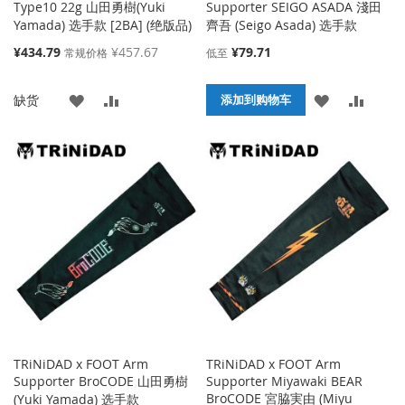
Type10 22g 山田勇樹(Yuki
Supporter SEIGO ASADA 淺田
Yamada) 选手款 [2BA] (绝版品)
齊吾 (Seigo Asada) 选手款
特
¥434.79
¥457.67
¥79.71
常规价格
低至
殊
价
添
添
添
添
缺货
格
添加到购物车
加
加
加
加
到
并
到
并
收
比
收
比
藏
较
藏
较
夹
夹
TRiNiDAD x FOOT Arm
TRiNiDAD x FOOT Arm
Supporter BroCODE 山田勇樹
Supporter Miyawaki BEAR
BroCODE 宮脇実由 (Miyu
(Yuki Yamada) 选手款