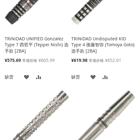
夹
夹
TRiNiDAD UNIFIED Gonzalez
TRiNiDAD Undisputed KID
Type 7 西哲平 (Teppei Nishi) 选
Type 4 後藤智弥 (Tomoya Goto)
手款 [2BA]
选手款 [2BA]
特
特
¥575.69
¥605.99
¥619.98
¥652.61
常规价格
常规价格
殊
殊
价
价
添
添
添
添
缺货
缺货
格
格
加
加
加
加
到
并
到
并
收
比
收
比
藏
较
藏
较
夹
夹