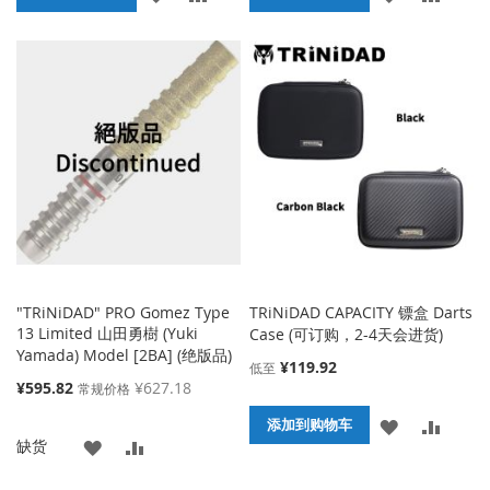
加
加
加
加
到
并
到
并
收
比
收
比
藏
较
藏
较
夹
夹
"TRiNiDAD" PRO Gomez Type
TRiNiDAD CAPACITY 镖盒 Darts
13 Limited 山田勇樹 (Yuki
Case (可订购，2-4天会进货)
Yamada) Model [2BA] (绝版品)
¥119.92
低至
特
¥595.82
¥627.18
常规价格
殊
添
添
添加到购物车
价
添
添
缺货
格
加
加
加
加