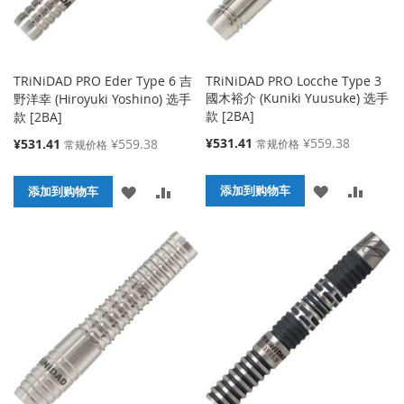
TRiNiDAD PRO Eder Type 6 吉
TRiNiDAD PRO Locche Type 3
國木裕介 (Kuniki Yuusuke) 选手
野洋幸 (Hiroyuki Yoshino) 选手
款 [2BA]
款 [2BA]
特
特
¥531.41
¥559.38
¥531.41
¥559.38
常规价格
常规价格
殊
殊
价
价
添
添
添
添
格
添加到购物车
格
添加到购物车
加
加
加
加
到
并
到
并
收
比
收
比
藏
较
藏
较
夹
夹