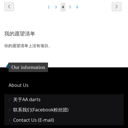
到
并
页面
页面
页面
页面
页面
页面
页面
您当前正在阅读页
上
下
2
3
4
5
6
到
并
收
比
一
一
收
比
藏
较
个
个
藏
较
我的愿望清单
夹
夹
你的愿望清单上没有项目。
Our information
About Us
关于AA darts
联系我们(Facebook粉丝团)
Contact Us (E-mail)