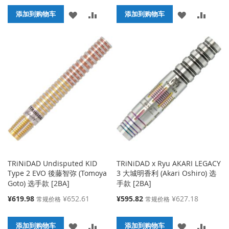
价
价
添
添
添
添
格
添加到购物车
格
添加到购物车
加
加
加
加
到
并
到
并
收
比
收
比
藏
较
藏
较
夹
夹
TRiNiDAD Undisputed KID
TRiNiDAD x Ryu AKARI LEGACY
Type 2 EVO 後藤智弥 (Tomoya
3 大城明香利 (Akari Oshiro) 选
Goto) 选手款 [2BA]
手款 [2BA]
特
特
¥619.98
¥652.61
¥595.82
¥627.18
常规价格
常规价格
殊
殊
价
价
添
添
添
添
格
添加到购物车
格
添加到购物车