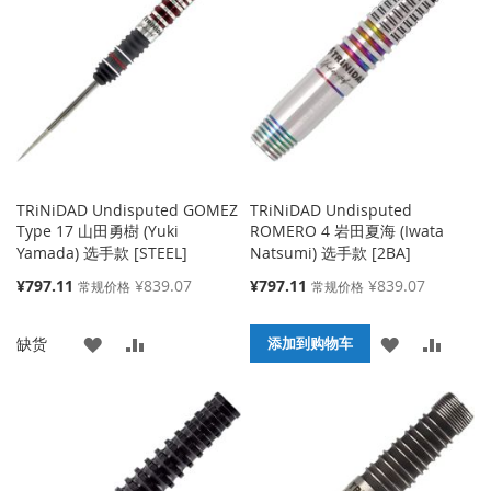
TRiNiDAD Undisputed GOMEZ
TRiNiDAD Undisputed
Type 17 山田勇樹 (Yuki
ROMERO 4 岩田夏海 (Iwata
Yamada) 选手款 [STEEL]
Natsumi) 选手款 [2BA]
特
特
¥797.11
¥839.07
¥797.11
¥839.07
常规价格
常规价格
殊
殊
价
价
添
添
添
添
缺货
格
格
添加到购物车
加
加
加
加
到
并
到
并
收
比
收
比