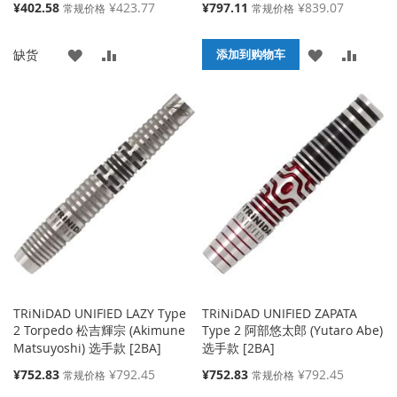
特
特
¥402.58
¥423.77
¥797.11
¥839.07
常规价格
常规价格
殊
殊
价
价
添
添
添
添
缺货
格
格
添加到购物车
加
加
加
加
到
并
到
并
收
比
收
比
藏
较
藏
较
夹
夹
TRiNiDAD UNIFIED LAZY Type
TRiNiDAD UNIFIED ZAPATA
2 Torpedo 松吉輝宗 (Akimune
Type 2 阿部悠太郎 (Yutaro Abe)
Matsuyoshi) 选手款 [2BA]
选手款 [2BA]
特
特
¥752.83
¥792.45
¥752.83
¥792.45
常规价格
常规价格
殊
殊