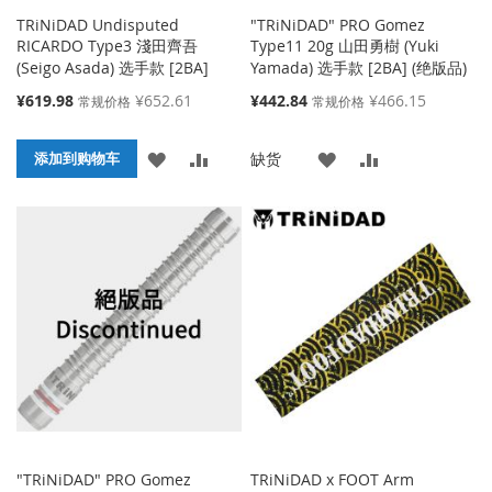
TRiNiDAD Undisputed
"TRiNiDAD" PRO Gomez
RICARDO Type3 淺田齊吾
Type11 20g 山田勇樹 (Yuki
(Seigo Asada) 选手款 [2BA]
Yamada) 选手款 [2BA] (绝版品)
特
特
¥619.98
¥652.61
¥442.84
¥466.15
常规价格
常规价格
殊
殊
价
价
添
添
添
添
缺货
格
添加到购物车
格
加
加
加
加
到
并
到
并
收
比
收
比
藏
较
藏
较
夹
夹
"TRiNiDAD" PRO Gomez
TRiNiDAD x FOOT Arm