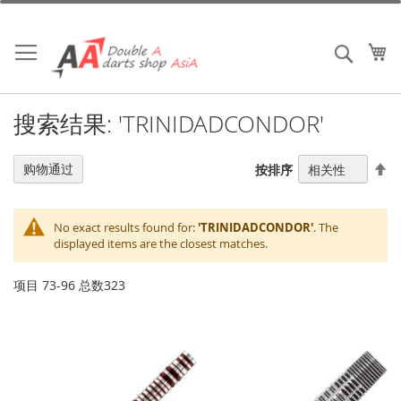
跳
到
内
我
搜索
容
搜索结果: 'TRINIDADCONDOR'
设
购物通过
按排序
置
降
序
No exact results found for:
'TRINIDADCONDOR'
. The
方
displayed items are the closest matches.
向
项目
73
-
96
总数
323