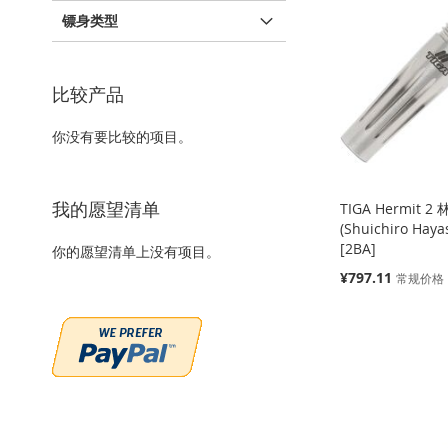
到
加
到
加
到
加
收
并
镖身类型
收
并
收
并
收
并
藏
比
藏
比
藏
比
藏
比
夹
较
比较产品
夹
较
夹
较
夹
较
你没有要比较的项目。
我的愿望清单
TIGA Hermit 
(Shuichiro Hay
[2BA]
你的愿望清单上没有项目。
特
¥797.11
常规价格
添加到购物车
殊
价
添
缺
缺
缺
格
货
货
货
加
添
添
添
添
到
加
加
添
加
添
加
添
收
并
到
加
到
加
到
加