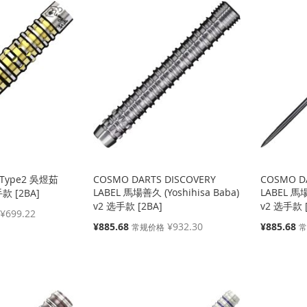
 Type2 吳煜茹
COSMO DARTS DISCOVERY
COSMO D
LABEL 馬場善久 (Yoshihisa Baba)
LABEL 馬場
手款 [2BA]
v2 选手款 [2BA]
v2 选手款 [
¥699.22
特
特
¥885.68
¥932.30
¥885.68
常规价格
殊
殊
价
价
格
格