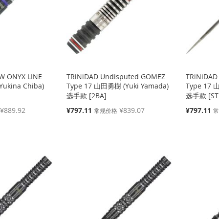
W ONYX LINE
TRiNiDAD Undisputed GOMEZ
TRiNiDAD
ukina Chiba)
Type 17 山田勇樹 (Yuki Yamada)
Type 17 
选手款 [2BA]
选手款 [ST
特
特
¥889.92
¥797.11
¥839.07
¥797.11
常规价格
殊
殊
价
价
格
格