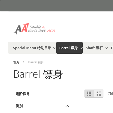
跳
到
内
容
Special Menu 特别目录
Barrel 镖身
Shaft 镖杆
F
首页
Barrel 镖身
Barrel 镖身
视
%1
列
项
进阶搜寻
及
表
图
以
上
类别