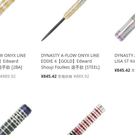
W ONYX LINE
DYNASTY A-FLOW ONYX LINE
DYNASTY 
】Edward
EDDIE 4【GOLD】Edward
LISA ST K
 选手款 [2BA]
Shouji Foulkes 选手款 [STEEL]
特
¥845.42
殊
特
¥889.92
¥845.42
¥889.92
常规价格
价
殊
格
价
格