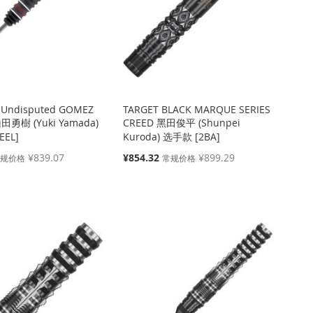
 Undisputed GOMEZ
TARGET BLACK MARQUE SERIES
山田勇樹 (Yuki Yamada)
CREED 黑田俊平 (Shunpei
EEL]
Kuroda) 选手款 [2BA]
特
¥839.07
¥854.32
¥899.29
常规价格
常规价格
殊
价
格