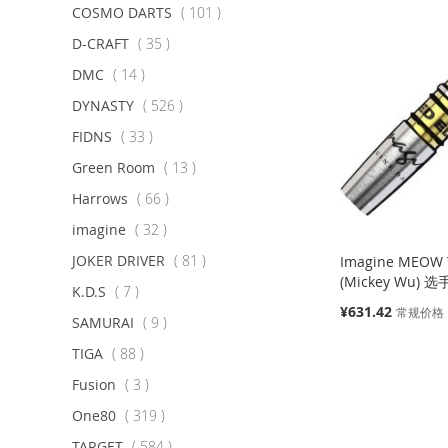
项
COSMO DARTS
101
目
项
D-CRAFT
35
目
项
DMC
14
目
项
DYNASTY
526
目
项
FIDNS
33
目
项
Green Room
13
目
项
Harrows
66
目
项
imagine
32
目
项
JOKER DRIVER
81
Imagine MEOW
目
(Mickey Wu) 选
项
K.D.S
7
特
¥631.42
目
常规价格
项
SAMURAI
9
殊
目
价
项
添加到购物车
TIGA
88
格
缺
缺
缺
目
项
Fusion
3
货
货
货
添
目
项
One80
319
添
添
添
加
添
目
项
TARGET
584