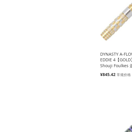
藏
比
收
并
收
并
收
并
夹
较
藏
比
藏
比
藏
比
夹
较
夹
较
夹
较
DYNASTY A-FLO
EDDIE 4【GOLD
Shouji Foulkes
特
¥845.42
常规价格
殊
添加到购物车
价
缺
缺
添加到购物车
格
货
货
添
添
添
添
加
添
加
添
加
添
加
添
到
加
到
加
到
加
到
加
收
并
收
并
收
并
收
并