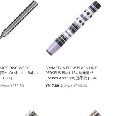
方
向
ARTS DISCOVERY
DYNASTY A FLOW BLACK LINE
善久 (Yoshihisa Baba)
PERSEUS Blast 18g 畦元隆成
STEEL]
(Ryusei Azemoto) 选手款 [2BA]
特
¥932.30
¥917.89
¥966.20
常规价格
常规价格
殊
价
格