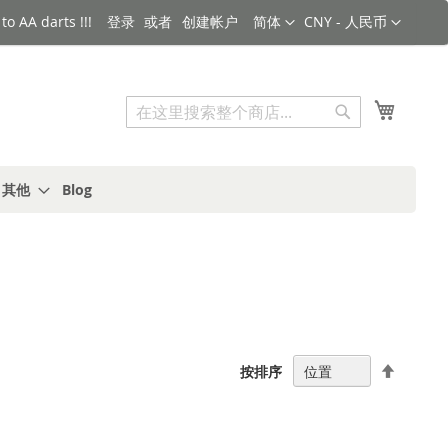
语言
货币
o AA darts !!!
登录
创建帐户
简体
CNY - 人民币
搜索
我的购
搜
索
s 其他
Blog
设
按排序
置
降
序