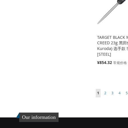
藏
比
藏
比
夹
较
夹
较
夹
较
夹
较
TARGET BLACK 
CREED 23g 黑田
Kuroda) 选手款 S
[STEEL]
特
¥854.32
常规价格
添加到购物车
殊
缺
货
价
添
缺
缺
格
货
货
添
加
添
添
添
页面
页面
页面
页面
您当前正在阅读页
加
添
到
加
1
2
3
4
5
加
添
加
添
到
加
收
并
到
加
到
加
收
并
藏
比
Our information
收
并
收
并
藏
比
夹
较
藏
比
藏
比