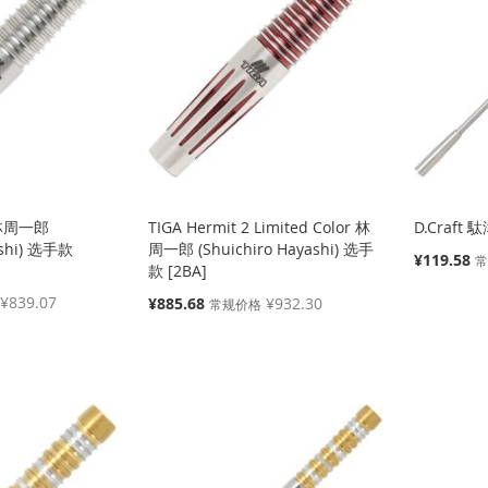
2 林周一郎
TIGA Hermit 2 Limited Color 林
D.Craft 駄
ashi) 选手款
周一郎 (Shuichiro Hayashi) 选手
特
¥119.58
款 [2BA]
殊
价
¥839.07
特
¥885.68
¥932.30
常规价格
格
殊
价
格