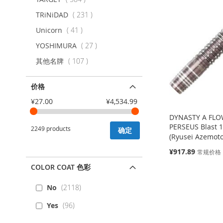
加
添
加
添
加
添
到
加
目
项
TRiNiDAD
231
到
加
到
加
到
加
收
并
目
项
Unicorn
41
收
并
收
并
收
并
藏
比
目
项
YOSHIMURA
27
藏
比
藏
比
藏
比
目
夹
较
项
其他名牌
107
目
夹
较
夹
较
夹
较
价格
¥27.00
¥4,534.99
DYNASTY A FLO
PERSEUS Blas
2249 products
确定
(Ryusei Azemot
特
¥917.89
常规价格
殊
添加到购物车
COLOR COAT 色彩
价
缺
添加到购物车
添加到购物车
格
货
添
No
2118
添
添
添
加
添
Yes
96
加
添
加
添
加
添
到
加