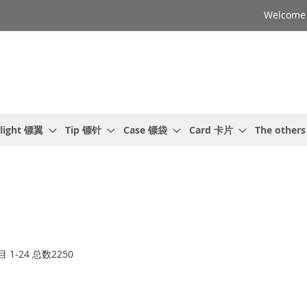
Welcome t
light 镖翼
Tip 镖针
Case 镖袋
Card 卡片
The other
目
1
-
24
总数
2250