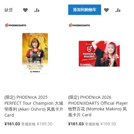
价
价
添
添
添
添
缺货
格
格
添加到购物车
加
加
加
加
到
并
到
并
收
比
收
比
藏
较
藏
较
夹
夹
(限定) PHOENicA 2025
(限定) PHOENicA 2026
PERFECT Tour Champion 大城
PHOENIXDARTS Official Player
牧野百花 (Momoka Makino) 凤
明香利 (Akari Oshiro) 凤凰卡片
凰卡片 Card
Card
特
特
¥161.03
¥169.50
¥161.03
¥169.50
常规价格
常规价格
殊
殊
价
价