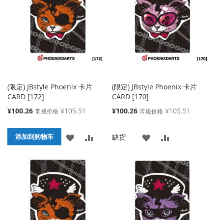
藏
较
藏
较
夹
夹
(限定) JBstyle Phoenix 卡片
(限定) JBstyle Phoenix 卡片
CARD [172]
CARD [170]
特
特
¥100.26
¥105.51
¥100.26
¥105.51
常规价格
常规价格
殊
殊
价
价
添
添
添
添
缺货
格
添加到购物车
格
加
加
加
加
到
并
到
并
收
比
收
比
藏
较
藏
较