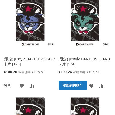
到
并
到
并
收
比
收
比
藏
较
藏
较
夹
夹
(限定) JBstyle DARTSLIVE CARD
(限定) JBstyle DARTSLIVE CARD
卡片 [125]
卡片 [124]
特
特
¥100.26
¥105.51
¥100.26
¥105.51
常规价格
常规价格
殊
殊
价
价
添
添
添
添
缺货
格
格
添加到购物车
加
加
加
加
到
并
到
并
收
比
收
比