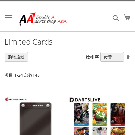
跳
到
内
我
搜索
容
Limited Cards
设
购物通过
按排序
置
降
序
项目
1
-
24
总数
148
方
向