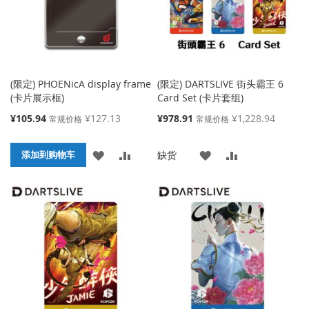
(限定) PHOENicA display frame
(限定) DARTSLIVE 街头霸王 6
(卡片展示框)
Card Set (卡片套组)
特
特
¥105.94
¥127.13
¥978.91
¥1,228.94
常规价格
常规价格
殊
殊
价
价
添
添
添
添
缺货
格
添加到购物车
格
加
加
加
加
到
并
到
并
收
比
收
比
藏
较
藏
较
夹
夹