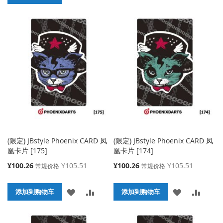
加
加
加
加
到
并
到
并
收
比
收
比
藏
较
藏
较
夹
夹
(限定) JBstyle Phoenix CARD 凤
(限定) JBstyle Phoenix CARD 凤
凰卡片 [175]
凰卡片 [174]
特
特
¥100.26
¥105.51
¥100.26
¥105.51
常规价格
常规价格
殊
殊
价
价
添
添
添
添
格
添加到购物车
格
添加到购物车
加
加
加
加