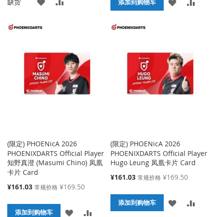
添
添
缺货
格
添
添
格
添加到购物车
加
加
加
加
到
并
到
并
收
比
收
比
藏
较
藏
较
夹
夹
(限定) PHOENicA 2026
(限定) PHOENicA 2026
PHOENIXDARTS Official Player
PHOENIXDARTS Official Player
知野真澄 (Masumi Chino) 凤凰
Hugo Leung 凤凰卡片 Card
卡片 Card
特
¥161.03
¥169.50
常规价格
殊
特
¥161.03
¥169.50
常规价格
价
殊
添
添
格
添加到购物车
价
添
添
格
添加到购物车