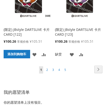
夹
夹
(限定) JBstyle DARTSLIVE 卡片
(限定) JBstyle DARTSLIVE 卡片
CARD [122]
CARD [123]
特
特
¥100.26
¥105.51
¥100.26
¥105.51
常规价格
常规价格
殊
殊
价
价
添
添
添
添
缺货
格
添加到购物车
格
加
加
加
加
页面
页面
页面
页面
页面
页面
您当前正在阅读页
下
1
2
3
4
5
到
并
到
并
一
收
比
收
比
个
藏
较
藏
较
我的愿望清单
夹
夹
你的愿望清单上没有项目。