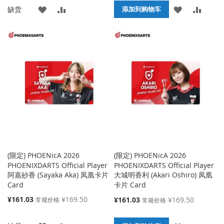
添
添
添
添
缺货
格
格
添加到购物车
加
加
加
加
到
并
到
并
收
比
收
比
藏
较
藏
较
夹
夹
(限定) PHOENicA 2026
(限定) PHOENicA 2026
PHOENIXDARTS Official Player
PHOENIXDARTS Official Player
阿嘉紗香 (Sayaka Aka) 凤凰卡片
大城明香利 (Akari Oshiro) 凤凰
Card
卡片 Card
特
¥161.03
¥169.50
特
¥161.03
¥169.50
常规价格
常规价格
殊
殊
价
价