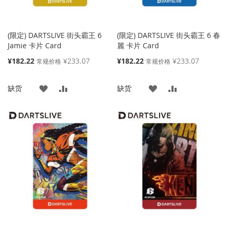
(限定) DARTSLIVE 街头霸王 6
(限定) DARTSLIVE 街头霸王 6 春
Jamie 卡片 Card
麗 卡片 Card
特
特
¥182.22
¥233.07
¥182.22
¥233.07
常规价格
常规价格
殊
殊
价
价
添
添
添
添
缺货
缺货
格
格
加
加
加
加
到
并
到
并
收
比
收
比
藏
较
藏
较
夹
夹