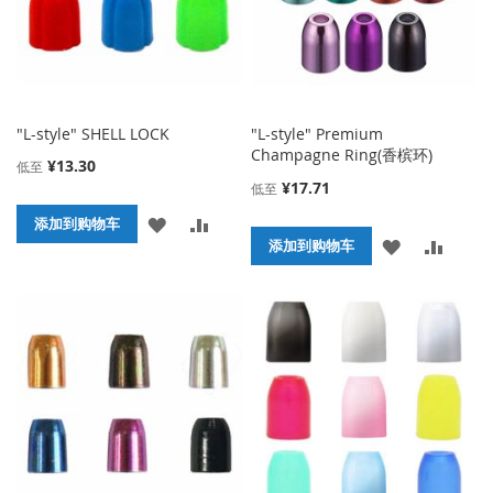
"L-style" SHELL LOCK
"L-style" Premium
Champagne Ring(香槟环)
¥13.30
低至
¥17.71
低至
添
添
添加到购物车
添
添
添加到购物车
加
加
加
加
到
并
到
并
收
比
收
比
藏
较
藏
较
夹
夹