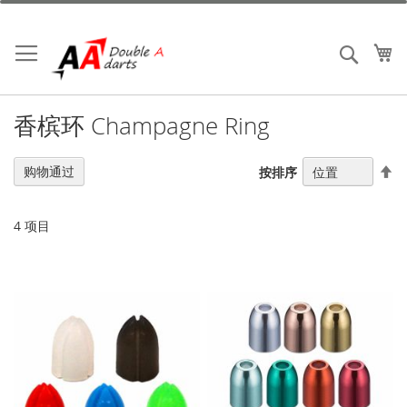
跳
到
内
我
搜索
容
香槟环 Champagne Ring
设
购物通过
按排序
置
降
序
4
项目
方
向