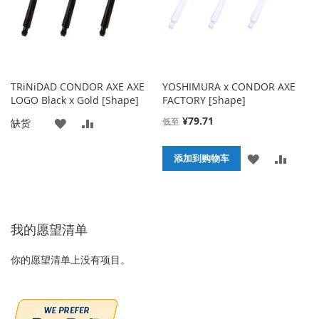
TRiNiDAD CONDOR AXE AXE
YOSHIMURA x CONDOR AXE
LOGO Black x Gold [Shape]
FACTORY [Shape]
¥79.71
添
添
低至
缺货
加
加
添
添
添加到购物车
到
并
加
加
收
比
到
并
藏
较
我的愿望清单
收
比
夹
藏
较
你的愿望清单上没有项目。
夹