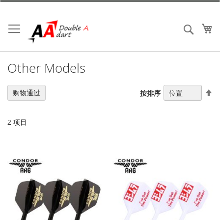
跳
到
内
我
搜索
容
Other Models
设
购物通过
按排序
置
降
序
2
项目
方
向