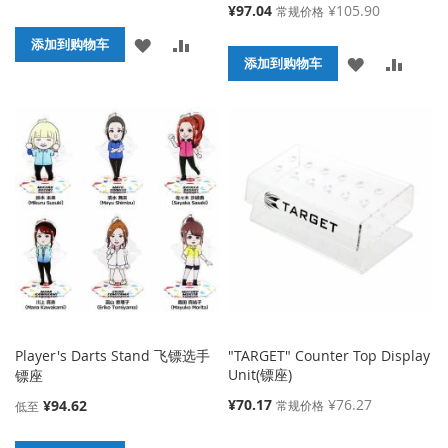
特
¥97.04
¥105.90
常规价格
殊
添
添
添加到购物车
价
添
添
格
添加到购物车
加
加
加
加
到
并
到
并
收
比
收
比
藏
较
藏
较
夹
夹
Player's Darts Stand 飞镖选手
"TARGET" Counter Top Display
Unit(镖座)
镖座
特
¥70.17
¥76.27
¥94.62
常规价格
低至
殊
价