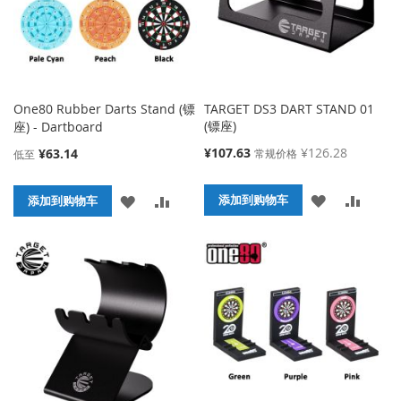
One80 Rubber Darts Stand (镖
TARGET DS3 DART STAND 01
(镖座)
座) - Dartboard
特
¥107.63
¥126.28
¥63.14
常规价格
低至
殊
价
添
添
添
添
格
添加到购物车
添加到购物车
加
加
加
加
到
并
到
并
收
比
收
比
藏
较
藏
较
夹
夹