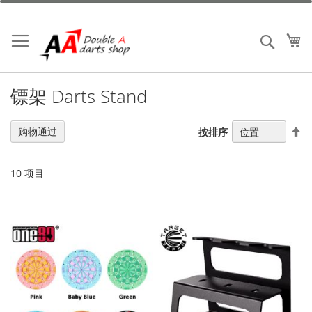
跳
到
内
我
搜索
容
镖架 Darts Stand
设
购物通过
按排序
置
降
序
10
项目
方
向