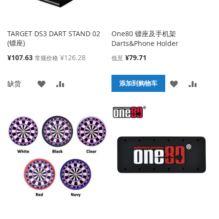
TARGET DS3 DART STAND 02
One80 镖座及手机架
(镖座)
Darts&Phone Holder
特
¥107.63
¥126.28
¥79.71
常规价格
低至
殊
价
添
添
添
添
缺货
格
添加到购物车
加
加
加
加
到
并
到
并
收
比
收
比
藏
较
藏
较
夹
夹