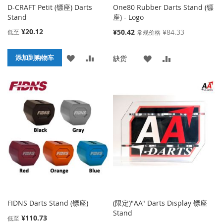
D-CRAFT Petit (镖座) Darts
One80 Rubber Darts Stand (镖
Stand
座) - Logo
¥20.12
特
¥50.42
¥84.33
低至
常规价格
殊
价
添
添
添加到购物车
添
添
缺货
格
加
加
加
加
到
并
到
并
收
比
收
比
藏
较
藏
较
夹
夹
FIDNS Darts Stand (镖座)
(限定)"AA" Darts Display 镖座
Stand
¥110.73
低至