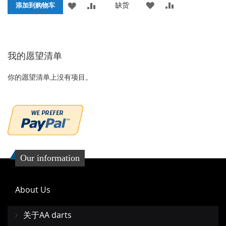
添
添
缺货
添
添
格
添加到购物车
加
加
加
加
到
并
到
并
我的愿望清单
收
比
收
比
藏
较
藏
较
你的愿望清单上没有项目。
夹
夹
Our information
About Us
关于AA darts