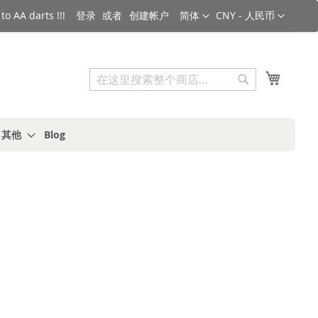
语言
货币
o AA darts !!!
登录
创建帐户
简体
CNY - 人民币
搜索
我的购
搜
索
s 其他
Blog