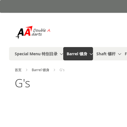
跳
到
内
容
Special Menu 特别目录
Barrel 镖身
Shaft 镖杆
F
首页
Barrel 镖身
G's
G's