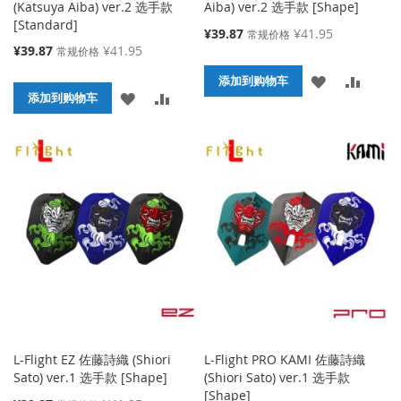
(Katsuya Aiba) ver.2 选手款
Aiba) ver.2 选手款 [Shape]
[Standard]
特
¥39.87
¥41.95
常规价格
殊
特
¥39.87
¥41.95
常规价格
价
殊
添
添
格
添加到购物车
价
添
添
格
添加到购物车
加
加
加
加
到
并
到
并
收
比
收
比
藏
较
藏
较
夹
夹
L-Flight EZ 佐藤詩織 (Shiori
L-Flight PRO KAMI 佐藤詩織
Sato) ver.1 选手款 [Shape]
(Shiori Sato) ver.1 选手款
[Shape]