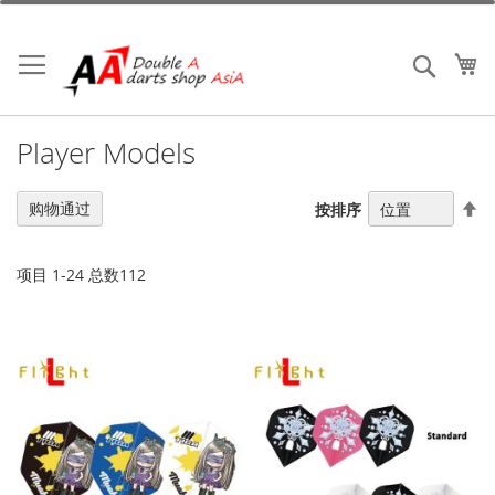
跳
到
内
我
搜索
容
Player Models
设
购物通过
按排序
置
降
序
项目
1
-
24
总数
112
方
向