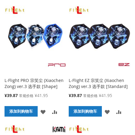
加
加
加
加
到
并
到
并
收
比
收
比
藏
较
藏
较
夹
夹
L-Flight PRO 宗笑尘 (Xiaochen
L-Flight EZ 宗笑尘 (Xiaochen
Zong) ver.3 选手款 [Shape]
Zong) ver.3 选手款 [Standard]
特
特
¥39.87
¥41.95
¥39.87
¥41.95
常规价格
常规价格
殊
殊
价
价
添
添
添
添
格
添加到购物车
格
添加到购物车
加
加
加
加
到
并
到
并