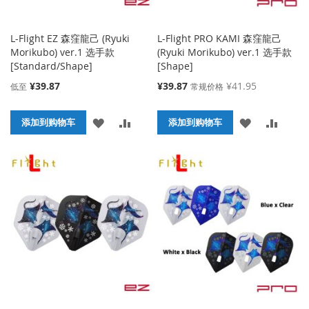
L-Flight EZ 森窪龍己 (Ryuki
L-Flight PRO KAMI 森窪龍己
Morikubo) ver.1 选手款
(Ryuki Morikubo) ver.1 选手款
[Standard/Shape]
[Shape]
特
¥39.87
¥39.87
¥41.95
低至
常规价格
殊
价
添
添
添
添
添加到购物车
格
添加到购物车
加
加
加
加
到
并
到
并
收
比
收
比
藏
较
藏
较
夹
夹