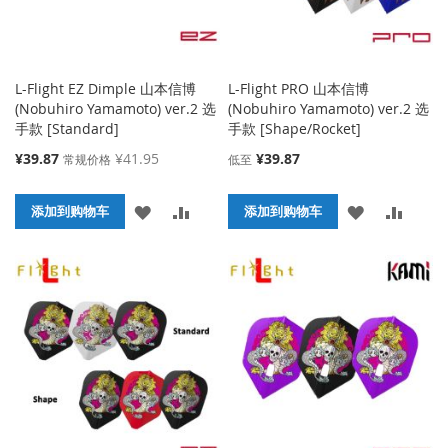
L-Flight EZ Dimple 山本信博
L-Flight PRO 山本信博
(Nobuhiro Yamamoto) ver.2 选
(Nobuhiro Yamamoto) ver.2 选
手款 [Standard]
手款 [Shape/Rocket]
特
¥39.87
¥41.95
¥39.87
常规价格
低至
殊
价
添
添
添
添
格
添加到购物车
添加到购物车
加
加
加
加
到
并
到
并
收
比
收
比
藏
较
藏
较
夹
夹