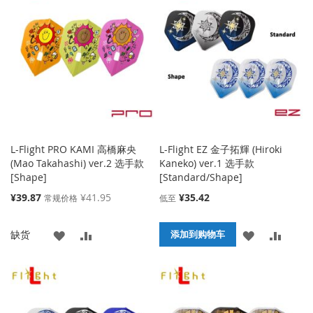
收
比
收
比
藏
较
藏
较
夹
夹
L-Flight PRO KAMI 高橋麻央
L-Flight EZ 金子拓輝 (Hiroki
(Mao Takahashi) ver.2 选手款
Kaneko) ver.1 选手款
[Shape]
[Standard/Shape]
特
¥39.87
¥41.95
¥35.42
常规价格
低至
殊
价
添
添
添
添
缺货
格
添加到购物车
加
加
加
加
到
并
到
并
收
比
收
比