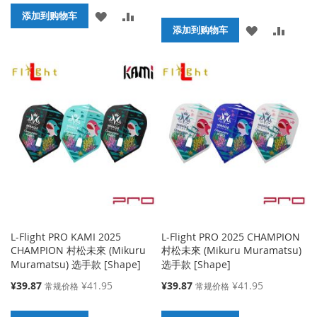
价
殊
添
添
格
添加到购物车
价
添
添
格
添加到购物车
加
加
加
加
到
并
到
并
收
比
收
比
藏
较
藏
较
夹
夹
L-Flight PRO KAMI 2025
L-Flight PRO 2025 CHAMPION
CHAMPION 村松未來 (Mikuru
村松未來 (Mikuru Muramatsu)
Muramatsu) 选手款 [Shape]
选手款 [Shape]
特
特
¥39.87
¥41.95
¥39.87
¥41.95
常规价格
常规价格
殊
殊
价
价