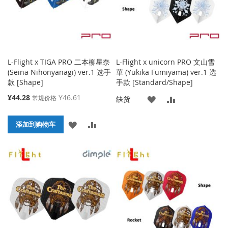
L-Flight x TIGA PRO 二本柳星奈
L-Flight x unicorn PRO 文山雪
(Seina Nihonyanagi) ver.1 选手
華 (Yukika Fumiyama) ver.1 选
款 [Shape]
手款 [Standard/Shape]
特
¥44.28
¥46.61
常规价格
添
添
缺货
殊
价
加
加
添
添
格
添加到购物车
到
并
加
加
收
比
到
并
藏
较
收
比
夹
藏
较
夹