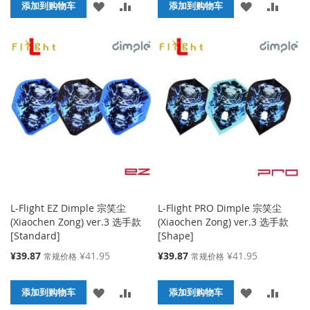
添
添
添
添
格
添加到购物车
格
添加到购物车
加
加
加
加
到
并
到
并
收
比
收
比
藏
较
藏
较
夹
夹
L-Flight EZ Dimple 宗笑尘
L-Flight PRO Dimple 宗笑尘
(Xiaochen Zong) ver.3 选手款
(Xiaochen Zong) ver.3 选手款
[Standard]
[Shape]
特
特
¥39.87
¥41.95
¥39.87
¥41.95
常规价格
常规价格
殊
殊
价
价
添
添
添
添
格
添加到购物车
格
添加到购物车