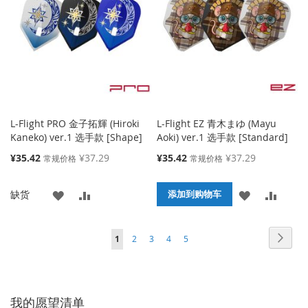
藏
较
藏
较
夹
夹
L-Flight PRO 金子拓輝 (Hiroki
L-Flight EZ 青木まゆ (Mayu
Kaneko) ver.1 选手款 [Shape]
Aoki) ver.1 选手款 [Standard]
特
特
¥35.42
¥37.29
¥35.42
¥37.29
常规价格
常规价格
殊
殊
价
价
添
添
添
添
缺货
格
格
添加到购物车
加
加
加
加
页面
页面
页面
页面
页面
页面
您当前正在阅读页
下
1
2
3
4
5
到
并
到
并
一
收
比
收
比
个
藏
较
藏
较
我的愿望清单