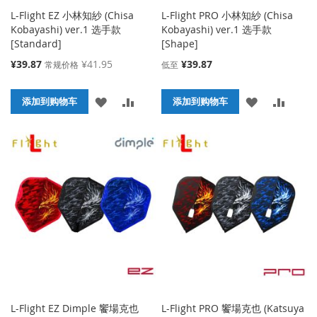
L-Flight EZ 小林知紗 (Chisa
L-Flight PRO 小林知紗 (Chisa
Kobayashi) ver.1 选手款
Kobayashi) ver.1 选手款
[Standard]
[Shape]
特
¥39.87
¥41.95
¥39.87
常规价格
低至
殊
价
添
添
添
添
格
添加到购物车
添加到购物车
加
加
加
加
到
并
到
并
收
比
收
比
藏
较
藏
较
夹
夹
L-Flight EZ Dimple 饗場克也
L-Flight PRO 饗場克也 (Katsuya