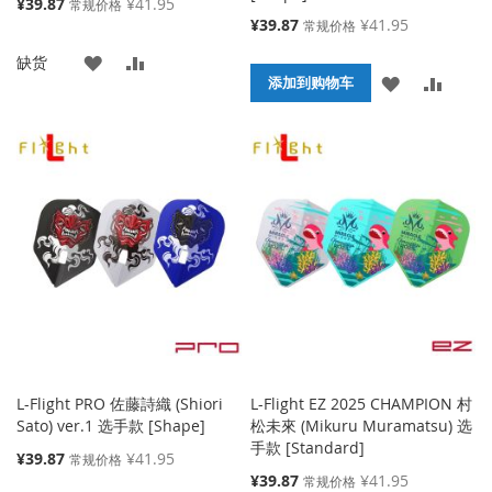
特
¥39.87
¥41.95
常规价格
殊
特
¥39.87
¥41.95
常规价格
价
殊
添
添
缺货
格
价
添
添
格
添加到购物车
加
加
加
加
到
并
到
并
收
比
收
比
藏
较
藏
较
夹
夹
L-Flight PRO 佐藤詩織 (Shiori
L-Flight EZ 2025 CHAMPION 村
Sato) ver.1 选手款 [Shape]
松未來 (Mikuru Muramatsu) 选
手款 [Standard]
特
¥39.87
¥41.95
常规价格
殊
特
¥39.87
¥41.95
常规价格