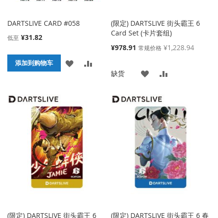
DARTSLIVE CARD #058
(限定) DARTSLIVE 街头霸王 6
Card Set (卡片套组)
¥31.82
低至
特
¥978.91
¥1,228.94
常规价格
殊
添
添
添加到购物车
价
添
添
缺货
格
加
加
加
加
到
并
到
并
收
比
收
比
藏
较
藏
较
夹
夹
(限定) DARTSLIVE 街头霸王 6
(限定) DARTSLIVE 街头霸王 6 春