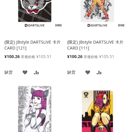
夹
夹
(限定) JBstyle DARTSLIVE 卡片
(限定) JBstyle DARTSLIVE 卡片
CARD [121]
CARD [111]
特
特
¥100.26
¥105.51
¥100.26
¥105.51
常规价格
常规价格
殊
殊
价
价
添
添
添
添
缺货
缺货
格
格
加
加
加
加
到
并
到
并
收
比
收
比
藏
较
藏
较
夹
夹