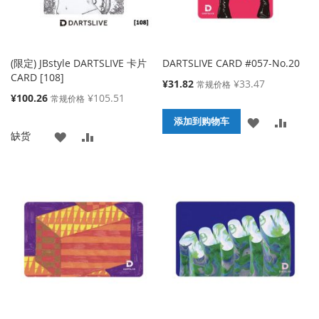
(限定) JBstyle DARTSLIVE 卡片
DARTSLIVE CARD #057-No.20
CARD [108]
特
¥31.82
¥33.47
常规价格
殊
特
¥100.26
¥105.51
常规价格
价
殊
添
添
格
添加到购物车
价
添
添
缺货
格
加
加
加
加
到
并
到
并
收
比
收
比
藏
较
藏
较
夹
夹