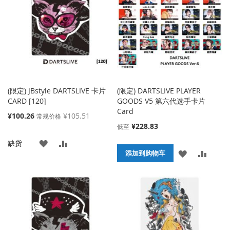
藏
较
藏
较
夹
夹
(限定) JBstyle DARTSLIVE 卡片
(限定) DARTSLIVE PLAYER
CARD [120]
GOODS V5 第六代选手卡片
Card
特
¥100.26
¥105.51
常规价格
殊
¥228.83
低至
价
添
添
缺货
格
添
添
添加到购物车
加
加
加
加
到
并
到
并
收
比
收
比
藏
较
藏
较