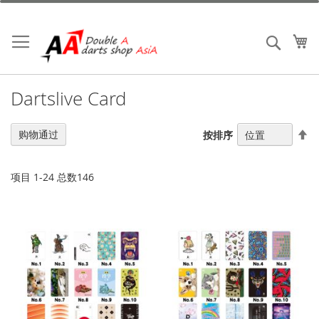
跳
到
内
我
搜索
容
Dartslive Card
设
购物通过
按排序
置
降
序
项目
1
-
24
总数
146
方
向