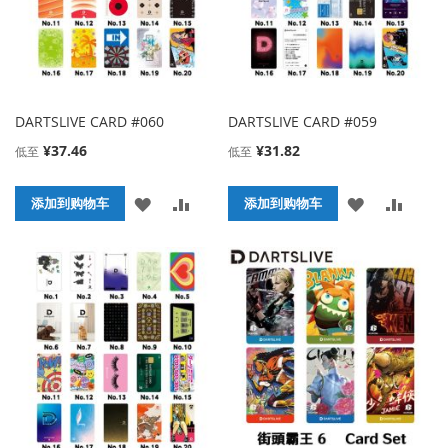
DARTSLIVE CARD #060
DARTSLIVE CARD #059
¥37.46
¥31.82
低至
低至
添
添
添
添
添加到购物车
添加到购物车
加
加
加
加
到
并
到
并
收
比
收
比
藏
较
藏
较
夹
夹