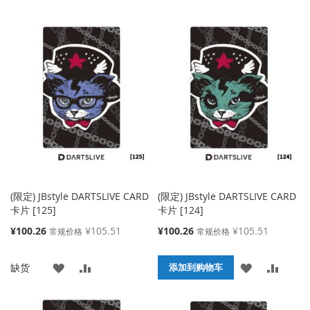
加
加
加
加
到
并
到
并
收
比
收
比
藏
较
藏
较
夹
夹
(限定) JBstyle DARTSLIVE CARD
(限定) JBstyle DARTSLIVE CARD
卡片 [125]
卡片 [124]
特
特
¥100.26
¥105.51
¥100.26
¥105.51
常规价格
常规价格
殊
殊
价
价
添
添
添
添
缺货
格
格
添加到购物车
加
加
加
加