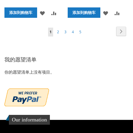
殊
殊
价
价
添
添
添
添
格
添加到购物车
格
添加到购物车
加
加
加
加
页面
页面
页面
页面
页面
页面
您当前正在阅读页
下
1
2
3
4
5
到
并
到
并
一
收
比
收
比
个
藏
较
藏
较
我的愿望清单
夹
夹
你的愿望清单上没有项目。
Our information