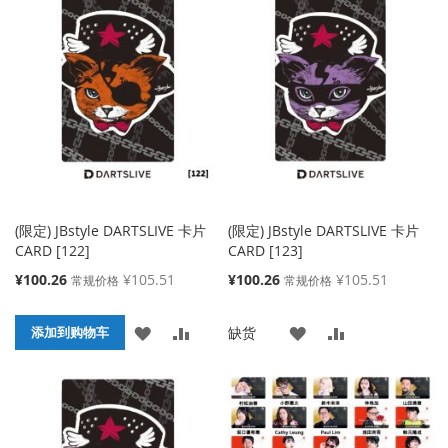
到
并
到
并
收
比
收
比
藏
较
藏
较
夹
夹
(限定) JBstyle DARTSLIVE 卡片
(限定) JBstyle DARTSLIVE 卡片
CARD [122]
CARD [123]
特
特
¥100.26
¥105.51
¥100.26
¥105.51
常规价格
常规价格
殊
殊
价
价
添
添
添
添
缺货
格
添加到购物车
格
加
加
加
加
到
并
到
并
收
比
收
比