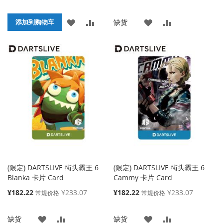
殊
殊
价
价
添
添
添
添
缺货
格
添加到购物车
格
加
加
加
加
到
并
到
并
收
比
收
比
藏
较
藏
较
夹
夹
(限定) DARTSLIVE 街头霸王 6
(限定) DARTSLIVE 街头霸王 6
Blanka 卡片 Card
Cammy 卡片 Card
特
特
¥182.22
¥233.07
¥182.22
¥233.07
常规价格
常规价格
殊
殊
价
价
添
添
添
添
缺货
缺货
格
格