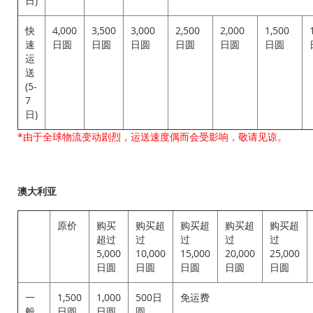
日)
快
4,000
3,500
3,000
2,500
2,000
1,500
速
日圆
日圆
日圆
日圆
日圆
日圆
运
送
(5-
7
日)
*由于全球物流变动剧烈，运送速度偶而会受影响，敬请见谅。
澳大利亚
原价
购买
购买超
购买超
购买超
购买超
超过
过
过
过
过
5,000
10,000
15,000
20,000
25,000
日圆
日圆
日圆
日圆
日圆
一
1,500
1,000
500日
免运费
般
日圆
日圆
圆