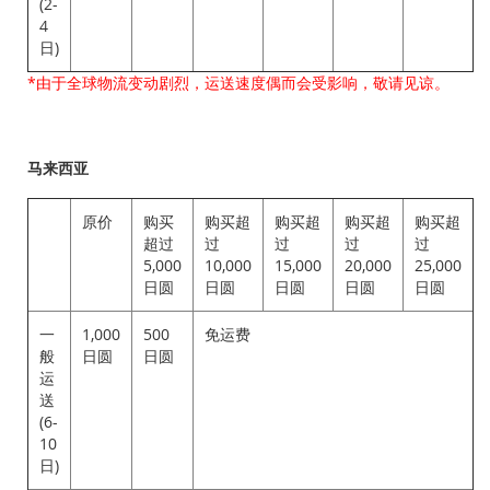
(2-
4
日)
*由于全球物流变动剧烈，运送速度偶而会受影响，敬请见谅。
马来西亚
原价
购买
购买超
购买超
购买超
购买超
超过
过
过
过
过
5,000
10,000
15,000
20,000
25,000
日圆
日圆
日圆
日圆
日圆
一
1,000
500
免运费
般
日圆
日圆
运
送
(6-
10
日)