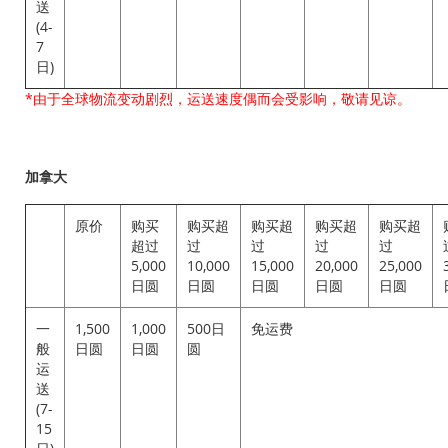
送
(4-
7
日)
*由于全球物流变动剧烈，运送速度偶而会受影响，敬请见谅。
加拿大
原价
购买
购买超
购买超
购买超
购买超
超过
过
过
过
过
5,000
10,000
15,000
20,000
25,000
日圆
日圆
日圆
日圆
日圆
一
1,500
1,000
500日
免运费
般
日圆
日圆
圆
运
送
(7-
15