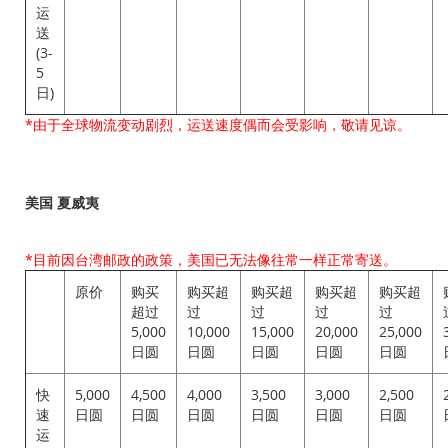
运
送
(3-
5
日)
*由于全球物流变动剧烈，运送速度偶而会受影响，敬请见谅。
美国 夏威夷
*目前因台湾邮政的政策，美国已无法像往常一样正常寄送。
原价
购买
购买超
购买超
购买超
购买超
超过
过
过
过
过
5,000
10,000
15,000
20,000
25,000
日圆
日圆
日圆
日圆
日圆
快
5,000
4,500
4,000
3,500
3,000
2,500
速
日圆
日圆
日圆
日圆
日圆
日圆
运