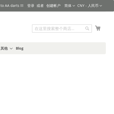
语言
货币
o AA darts !!!
登录
创建帐户
简体
CNY - 人民币
搜索
我的购
搜
索
s 其他
Blog