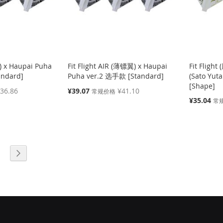
) x Haupai Puha
Fit Flight AIR (薄镖翼) x Haupai
Fit Flig
andard]
Puha ver.2 选手款 [Standard]
(Sato Yut
[Shape]
特
36.86
¥39.07
¥41.10
常规价格
殊
特
¥35.04
常
价
殊
格
价
格
页面
页面
下一个