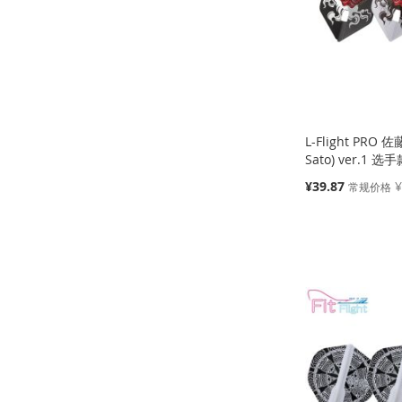
藏
比
藏
比
藏
比
藏
比
夹
较
夹
较
夹
较
夹
较
L-Flight PRO 佐
Sato) ver.1 选手
特
¥39.87
¥
常规价格
殊
价
添加到购物车
格
添加到购物车
添加到购物车
添加到购物车
添
添
添
添
加
添
加
添
加
添
加
添
到
加
到
加
到
加
到
加
收
并
收
并
收
并
收
并
藏
比
藏
比
藏
比
藏
比