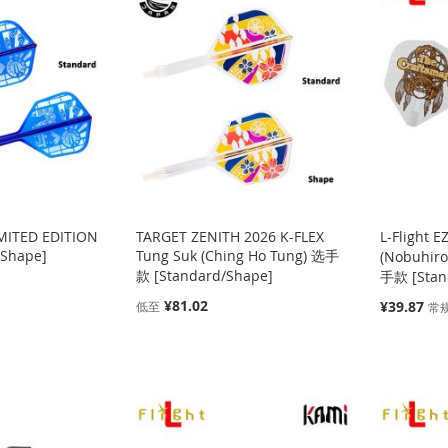
IMITED EDITION
TARGET ZENITH 2026 K-FLEX
L-Flight
/Shape]
Tung Suk (Ching Ho Tung) 选手
(Nobuhiro
款 [Standard/Shape]
手款 [Stan
¥81.02
特
¥39.87
低至
常
殊
价
格