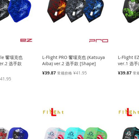
imple 饗場克也
L-Flight PRO 饗場克也 (Katsuya
L-Flight 
 ver.2 选手款
Aiba) ver.2 选手款 [Shape]
ver.1 选手
特
特
¥39.87
¥41.95
¥39.87
常规价格
常
殊
殊
41.95
价
价
格
格