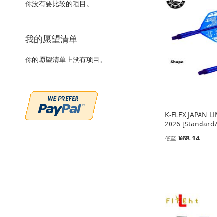
你没有要比较的项目。
收
并
到
加
到
加
到
加
藏
比
收
并
收
并
收
并
我的愿望清单
夹
较
藏
比
藏
比
藏
比
你的愿望清单上没有项目。
夹
较
夹
较
夹
较
K-FLEX JAPAN L
2026 [Standard
¥68.14
低至
添加到购物车
添加到购物车
添加到购物车
添加到购物车
添
添
添
添
加
添
加
添
加
添
加
添
到
加