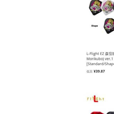
到
加
到
加
到
加
收
并
收
并
收
并
收
并
藏
比
藏
比
藏
比
藏
比
夹
较
夹
较
夹
较
夹
较
L-Flight EZ 森窪
Morikubo) ver
[Standard/Shap
¥39.87
低至
添加到购物车
添加到购物车
添加到购物车
添加到购物车
添
添
添
添
加
添
加
添
加
添
加
添
到
加
到
加
到
加
到
加
收
并