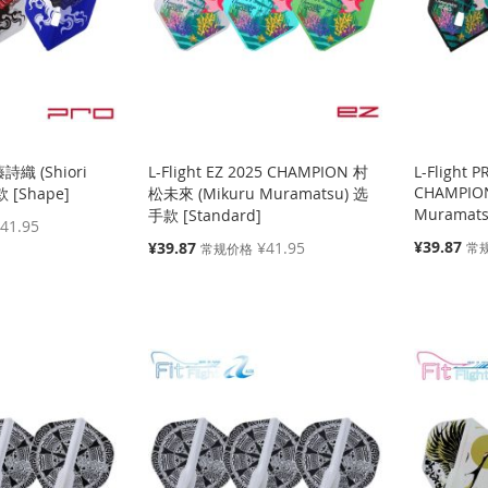
藤詩織 (Shiori
L-Flight EZ 2025 CHAMPION 村
L-Flight 
CHAMPIO
款 [Shape]
松未來 (Mikuru Muramatsu) 选
Muramats
手款 [Standard]
41.95
特
特
¥39.87
¥39.87
¥41.95
常
常规价格
殊
殊
价
价
格
格