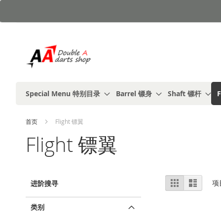
跳
到
内
容
Special Menu 特别目录
Barrel 镖身
Shaft 镖杆
F
首页
Flight 镖翼
Flight 镖翼
视
%1
列
项
进阶搜寻
及
表
图
以
上
类别