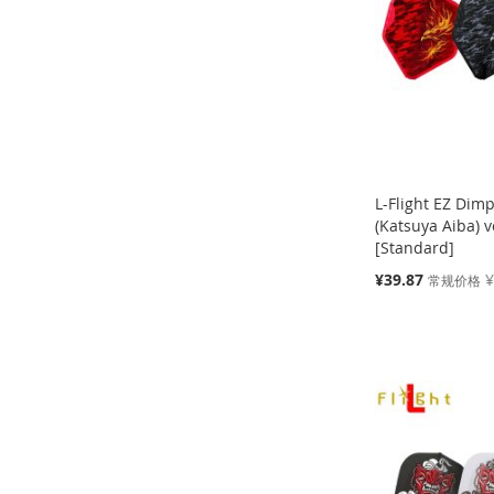
收
并
收
并
收
并
藏
比
藏
比
藏
比
藏
比
夹
较
夹
较
夹
较
夹
较
L-Flight EZ D
(Katsuya Aiba)
[Standard]
特
¥39.87
¥
常规价格
殊
缺
添加到购物车
价
货
添加到购物车
添加到购物车
格
添
添
添
添
加
添
加
添
加
添
加
添
到
加
到
加
到
加
到
加
收
并
收
并
收
并
收
并