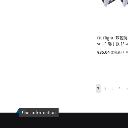
夹
较
夹
较
夹
较
夹
较
Fit Flight (厚镖翼
ver.2 选手款 [St
特
¥35.04
¥
常规价格
殊
价
添加到购物车
添加到购物车
格
缺
缺
货
货
添
添
添
添
加
添
加
添
页面
页面
页面
页面
您当前正在阅读页
1
2
3
4
5
加
添
加
添
到
加
到
加
到
加
到
加
收
并
收
并
Our information
收
并
收
并
藏
比
藏
比
藏
比
藏
比
夹
较
夹
较