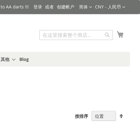
语言
货币
o AA darts !!!
登录
创建帐户
简体
CNY - 人民币
搜索
我的购
搜
索
s 其他
Blog
设
按排序
置
降
序