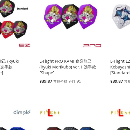
龍己 (Ryuki
L-Flight PRO KAMI 森窪龍己
L-Flight
.1 选手款
(Ryuki Morikubo) ver.1 选手款
Kobayash
e]
[Shape]
[Standard
特
特
¥39.87
¥41.95
¥39.87
常规价格
常
殊
殊
价
价
格
格