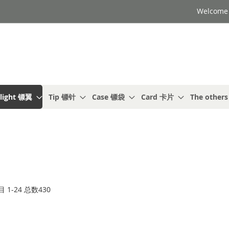
Welcome t
light 镖翼
Tip 镖针
Case 镖袋
Card 卡片
The other
目
1
-
24
总数
430