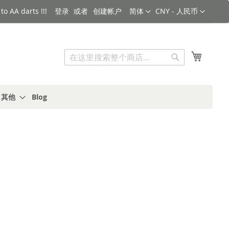
语言
货币
o AA darts !!!
登录
创建帐户
简体
CNY - 人民币
搜索
我的购
搜
索
s 其他
Blog