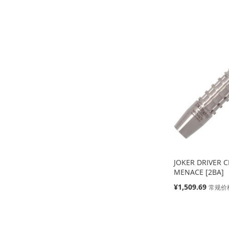
缺
货
添
添
添
添
加
添
加
添
加
添
加
添
到
加
到
加
到
加
到
加
收
并
收
并
收
并
收
并
藏
比
藏
比
藏
比
藏
比
夹
较
夹
较
夹
较
夹
较
JOKER DRIVER C
MENACE [2BA]
特
¥1,509.69
常规价
殊
价
缺
缺
缺
格
货
货
货
缺
货