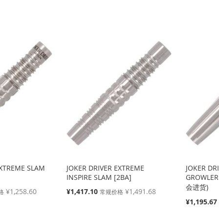
殊
殊
价
价
格
格
EXTREME SLAM
JOKER DRIVER EXTREME
JOKER DR
INSPIRE SLAM [2BA]
GROWLER
会进货)
特
¥1,258.60
¥1,417.10
¥1,491.68
格
常规价格
殊
特
¥1,195.67
价
殊
格
价