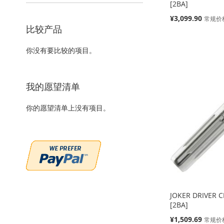
[2BA]
特
¥3,099.90
常规价
殊
比较产品
价
缺
添加到购物车
添加到购物车
添加到购物车
格
货
你没有要比较的项目。
添
添
添
添
加
添
加
添
加
添
加
添
我的愿望清单
到
加
到
加
到
加
到
加
你的愿望清单上没有项目。
收
并
收
并
收
并
收
并
藏
比
藏
比
藏
比
藏
比
夹
较
夹
较
夹
较
夹
较
JOKER DRIVER 
[2BA]
特
¥1,509.69
常规价