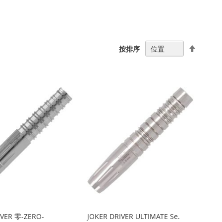
设
按排序
置
降
序
方
向
IVER 零-ZERO-
JOKER DRIVER ULTIMATE Se.