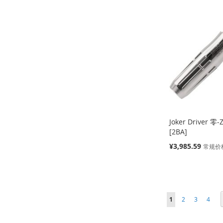
加
添
加
添
加
添
加
添
到
加
到
加
到
加
到
加
收
并
收
并
收
并
收
并
藏
比
藏
比
藏
比
藏
比
夹
较
夹
较
夹
较
夹
较
Joker Driver 零-
[2BA]
特
¥3,985.59
常规价
殊
价
缺
缺
缺
缺
格
货
货
货
货
添
添
添
添
页面
页面
页面
页面
您当前正在阅读页
1
2
3
4
加
添
加
添
加
添
加
添