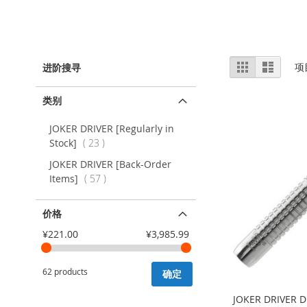
视
%1
列
项
进阶搜寻
及
表
图
以
上
类别
JOKER DRIVER [Regularly in
项
Stock]
23
目
JOKER DRIVER [Back-Order
项
Items]
57
目
价格
¥221.00
¥3,985.99
62 products
确定
JOKER DRIVER D