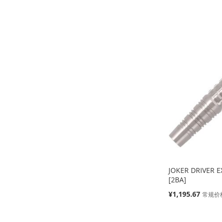
殊
价
缺
缺
缺
缺
格
货
货
货
货
添
添
添
添
加
添
加
添
加
添
加
添
到
加
到
加
到
加
到
加
收
并
收
并
收
并
收
并
藏
比
藏
比
藏
比
藏
比
夹
较
夹
较
夹
较
夹
较
JOKER DRIVER 
[2BA]
特
¥1,195.67
常规价
殊
价
缺
添加到购物车
添加到购物车
格
货