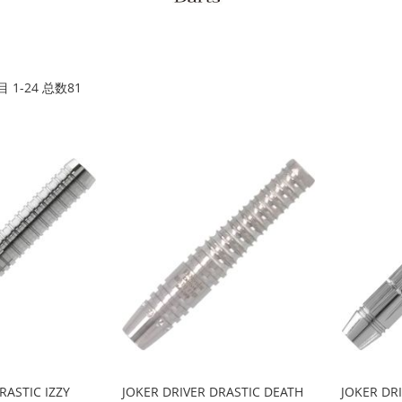
目
1
-
24
总数
81
RASTIC IZZY
JOKER DRIVER DRASTIC DEATH
JOKER DR