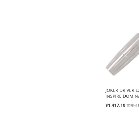
添
添
添
添
加
添
加
添
加
添
加
添
到
加
到
加
到
加
到
加
收
并
收
并
收
并
收
并
藏
比
藏
比
藏
比
藏
比
夹
较
夹
较
夹
较
夹
较
JOKER DRIVER 
INSPIRE DOMIN
特
¥1,417.10
常规价
殊
价
缺
缺
缺
添加到购物车
格
货
货
货
添
添
添
添