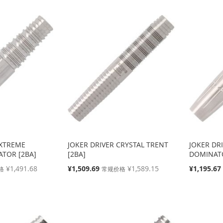
EXTREME
JOKER DRIVER CRYSTAL TRENT
JOKER DR
ATOR [2BA]
[2BA]
DOMINATO
特
特
¥1,491.68
¥1,509.69
¥1,589.15
¥1,195.67
格
常规价格
殊
殊
价
价
格
格