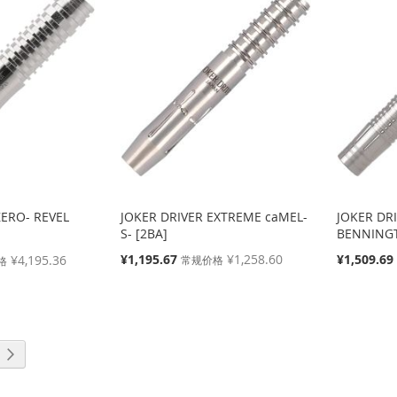
ZERO- REVEL
JOKER DRIVER EXTREME caMEL-
JOKER DR
S- [2BA]
BENNINGT
特
特
¥1,195.67
¥1,258.60
¥1,509.69
¥4,195.36
常规价格
格
殊
殊
价
价
格
格
页面
下一个