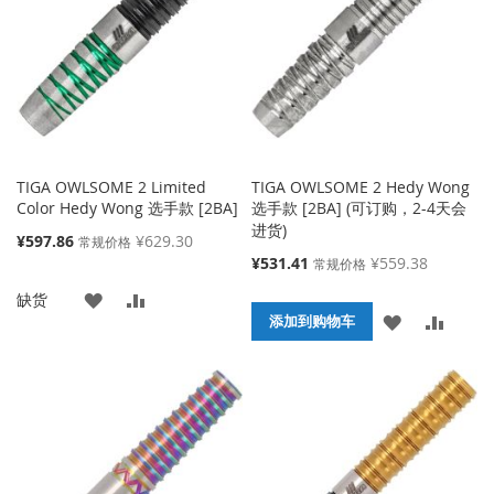
藏
较
藏
较
夹
夹
TIGA OWLSOME 2 Limited
TIGA OWLSOME 2 Hedy Wong
Color Hedy Wong 选手款 [2BA]
选手款 [2BA] (可订购，2-4天会
进货)
特
¥597.86
¥629.30
常规价格
殊
特
¥531.41
¥559.38
常规价格
价
殊
添
添
缺货
格
价
添
添
格
添加到购物车
加
加
加
加
到
并
到
并
收
比
收
比
藏
较
藏
较
夹