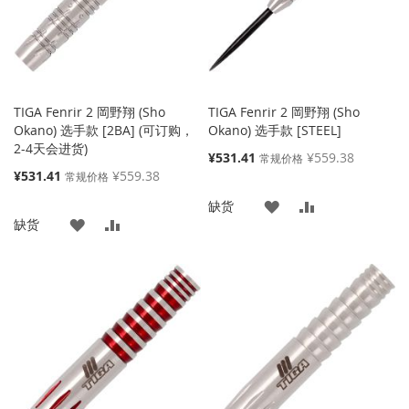
夹
TIGA Fenrir 2 岡野翔 (Sho
TIGA Fenrir 2 岡野翔 (Sho
Okano) 选手款 [2BA] (可订购，
Okano) 选手款 [STEEL]
2-4天会进货)
特
¥531.41
¥559.38
常规价格
殊
特
¥531.41
¥559.38
常规价格
价
殊
添
添
缺货
格
价
添
添
缺货
格
加
加
加
加
到
并
到
并
收
比
收
比
藏
较
藏
较
夹
夹