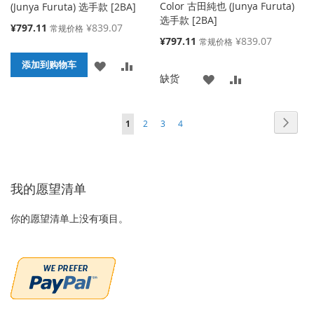
Color 古田純也 (Junya Furuta)
(Junya Furuta) 选手款 [2BA]
选手款 [2BA]
特
¥797.11
¥839.07
常规价格
殊
特
¥797.11
¥839.07
常规价格
价
殊
添
添
格
添加到购物车
价
添
添
缺货
格
加
加
加
加
到
并
页面
页面
页面
页面
页面
您当前正在阅读页
下
1
2
3
4
到
并
收
比
一
收
比
藏
较
个
藏
较
我的愿望清单
夹
夹
你的愿望清单上没有项目。