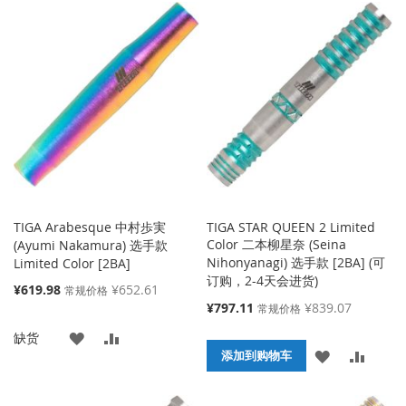
到
并
到
并
收
比
收
比
藏
较
藏
较
夹
夹
TIGA Arabesque 中村歩実
TIGA STAR QUEEN 2 Limited
Color 二本柳星奈 (Seina
(Ayumi Nakamura) 选手款
Nihonyanagi) 选手款 [2BA] (可
Limited Color [2BA]
订购，2-4天会进货)
特
¥619.98
¥652.61
常规价格
殊
特
¥797.11
¥839.07
常规价格
价
殊
添
添
缺货
格
价
添
添
格
添加到购物车
加
加
加
加
到
并