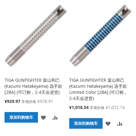
加
加
加
加
到
并
到
并
收
比
收
比
藏
较
藏
较
夹
夹
TIGA GUNFIGHTER 畠山和己
TIGA GUNFIGHTER 畠山和己
(Kazumi Hatakeyama) 选手款
(Kazumi Hatakeyama) 选手款
[2BA] (可订购，2-4天会进货)
Limited Color [2BA] (可订购，
2-4天会进货)
特
¥929.97
¥978.91
常规价格
殊
特
¥1,018.54
¥1,072.14
常规价格
价
殊
添
添
格
添加到购物车
价
添
添
格
添加到购物车
加
加
加
加