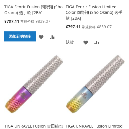
TIGA Fenrir Fusion 岡野翔 (Sho
TIGA Fenrir Fusion Limited
Color 岡野翔 (Sho Okano) 选手
Okano) 选手款 [2BA]
款 [2BA]
特
¥797.11
¥839.07
常规价格
殊
特
¥797.11
¥839.07
常规价格
价
殊
添
添
格
添加到购物车
价
添
添
缺货
格
加
加
加
加
到
并
到
并
收
比
收
比
藏
较
藏
较
夹
夹
TIGA UNRAVEL Fusion 古田純也
TIGA UNRAVEL Fusion Limited