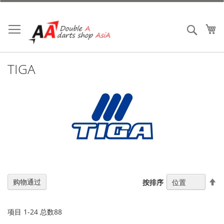
跳
到
内
我
搜索
容
TIGA
设
购物通过
按排序
置
降
序
项目
1
-
24
总数
88
方