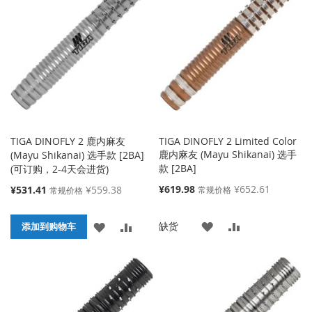
收
比
收
比
藏
较
藏
较
夹
夹
TIGA DINOFLY 2 鹿内麻友
TIGA DINOFLY 2 Limited Color
鹿内麻友 (Mayu Shikanai) 选手
(Mayu Shikanai) 选手款 [2BA]
款 [2BA]
(可订购，2-4天会进货)
特
特
¥619.98
¥652.61
¥531.41
¥559.38
常规价格
常规价格
殊
殊
价
价
添
添
缺货
添
添
格
格
添加到购物车
加
加
加
加
到
并
到
并
收
比
收
比