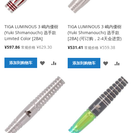
TIGA LUMINOUS 3 嶋内優樹
TIGA LUMINOUS 3 嶋内優樹
(Yuki Shimanouchi) 选手款
(Yuki Shimanouchi) 选手款
Limited Color [2BA]
[2BA] (可订购，2-4天会进货)
特
¥597.86
¥629.30
特
¥531.41
¥559.38
常规价格
常规价格
殊
殊
价
价
添
添
格
添加到购物车
添
添
格
添加到购物车
加
加
加
加
到
并
到
并
收
比
收
比
藏
较
藏
较
夹
夹