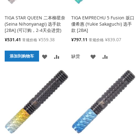
TIGA STAR QUEEN 二本柳星奈
TIGA EMPRECHU 5 Fusion 坂口
(Seina Nihonyanagi) 选手款
優希惠 (Yukie Sakaguchi) 选手
[2BA] (可订购，2-4天会进货)
款 [2BA]
特
特
¥531.41
¥559.38
¥797.11
¥839.07
常规价格
常规价格
殊
殊
价
价
添
添
添
添
缺货
格
添加到购物车
格
加
加
加
加
到
并
到
并
收
比
收
比
藏
较
藏
较
夹
夹