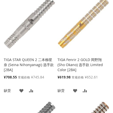
到
并
收
比
收
比
藏
较
藏
较
夹
夹
TIGA STAR QUEEN 2 二本柳星
TIGA Fenrir 2 GOLD 岡野翔
奈 (Seina Nihonyanagi) 选手款
(Sho Okano) 选手款 Limited
[2BA]
Color [2BA]
特
特
¥708.55
¥745.84
¥619.98
¥652.61
常规价格
常规价格
殊
殊
价
价
添
添
添
添
缺货
缺货
格
格
加
加
加
加
到
并
到
并