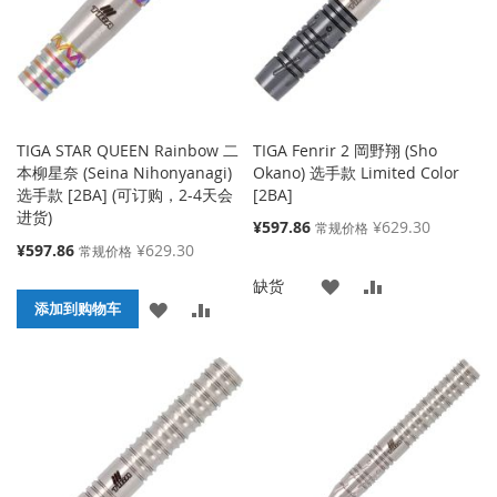
夹
TIGA STAR QUEEN Rainbow 二
TIGA Fenrir 2 岡野翔 (Sho
本柳星奈 (Seina Nihonyanagi)
Okano) 选手款 Limited Color
选手款 [2BA] (可订购，2-4天会
[2BA]
进货)
特
¥597.86
¥629.30
常规价格
殊
特
¥597.86
¥629.30
常规价格
价
殊
添
添
缺货
格
价
添
添
格
添加到购物车
加
加
加
加
到
并
到
并
收
比
收
比
藏
较
藏
较
夹