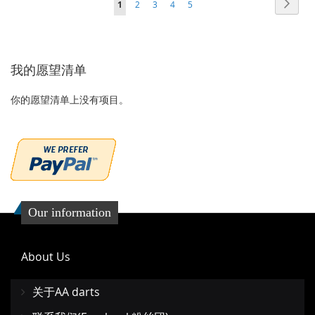
下
1
2
3
4
5
到
并
到
并
一
收
比
收
比
个
藏
较
藏
较
我的愿望清单
夹
夹
你的愿望清单上没有项目。
Our information
About Us
关于AA darts