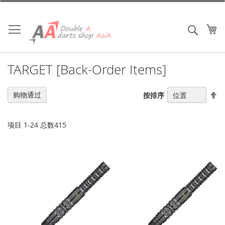
跳
到
内
我
搜索
容
TARGET [Back-Order Items]
设
购物通过
按排序
置
降
序
项目
1
-
24
总数
415
方
向