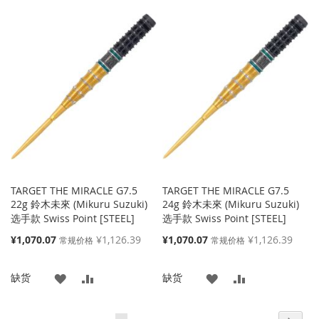
加
加
加
加
到
并
到
并
收
比
收
比
藏
较
藏
较
夹
夹
TARGET THE MIRACLE G7.5
TARGET THE MIRACLE G7.5
22g 鈴木未來 (Mikuru Suzuki)
24g 鈴木未來 (Mikuru Suzuki)
选手款 Swiss Point [STEEL]
选手款 Swiss Point [STEEL]
特
特
¥1,070.07
¥1,126.39
¥1,070.07
¥1,126.39
常规价格
常规价格
殊
殊
价
价
添
添
添
添
缺货
缺货
格
格
加
加
加
加
页面
页面
页面
页面
页面
页面
您当前正在阅读页