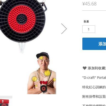
¥45.68
格
数量
添
添加到收藏
"D-craft" Porta
特化紅心訓練的
附有掛帶和設置
不拘限於鏢靶的