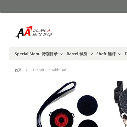
跳
到
内
容
Special Menu 特别目录
Barrel 镖身
Shaft 镖杆
F
首页
"D-craft" Portable Bull
跳
到
结
尾
的
图
片
库