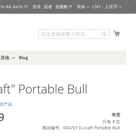
语言
货币
o AA darts !!!
登录
创建帐户
简体
CNY - 人民币
搜索
我的购
搜
索
s 其他
Blog
aft" Portable Bull
此产品
9
有货
只有
1
左
商品编号
004707 D-craft Portable Bull