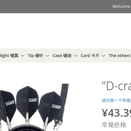
Welcome t
light 镖翼
Tip 镖针
Case 镖袋
Card 卡片
The other
"D-cr
成为第一个审查
¥43.3
特
殊
常规价格
价