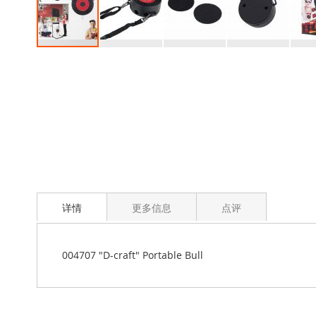
跳
转
到
图
像
库
的
开
头
详情
更多信息
点评
004707 "D-craft" Portable Bull