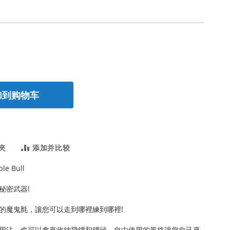
加到购物车
夹
添加并比较
ble Bull
秘密武器!
的魔鬼氈，讓您可以走到哪裡練到哪裡!
用法，也可以拿來收納飛鏢和鏢頭，自由使用的風格讓您自己來