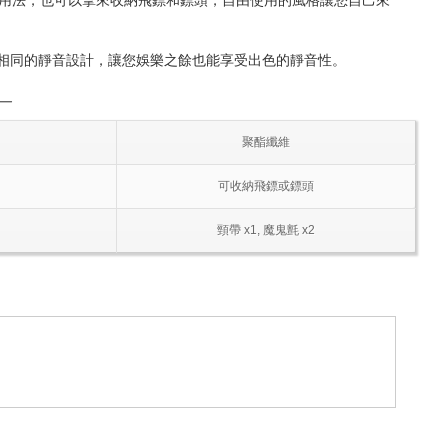
RN相同的靜音設計，讓您娛樂之餘也能享受出色的靜音性。
―
聚酯纖維
可收納飛鏢或鏢頭
頸帶 x1, 魔鬼氈 x2