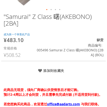
"Samurai" Z Class 曙(AKEBONO)
跳
转
[2BA]
到
图
像
成为第一个审查此产品
¥483.10
库
特
缺货
的
殊
商品编号
常规价格
开
价
005496 Samurai Z Class 曙(AKEBONO) [2B
头
格
¥508.52
A] (BOL)
添加到收藏夹
此商品无现货，须向厂商确认供货情形后才能订购。
预计2-4周以上才会到货，并且需事先完成付款 (不适用货到付款)。
若您想购买此商品，欢迎透过
office@aadarts.com
与我们联络。