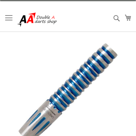
跳
到
内
我
搜索
容
跳
到
结
尾
的
图
片
库