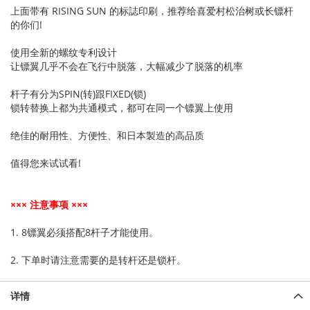
上面带有 RISING SUN 的标誌印刷，推荐给喜爱村松治树或长镖杆
的你们!
使用全新的螺纹专利设计
让镖翼几乎不会在飞行中脱落，大幅减少了脱落的机率
杆子有分为SPIN(转)跟FIXED(锁)
锁转替换上都为共通模式，都可在同一个镖翼上使用
绝佳的耐用性、方便性、和日本製造的高品质
值得您来试试看!
××× 注意事项 ×××
1. 8镖翼必须搭配8杆子才能使用。
2. 下单时请注意需要的是转杆还是锁杆。
详情