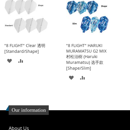
收
比
收
比
藏
较
藏
较
夹
夹
"8 FLIGHT" Clear 透明
"8 FLIGHT" HARUKI
MURAMATSU G2 MIX
[Standard/Shape]
村松治樹 (Haruki
添
添
Muramatsu) 选手款
[Shape/Slim]
加
加
添
添
到
并
加
加
收
比
到
并
藏
较
收
比
Our information
夹
藏
较
About Us
夹