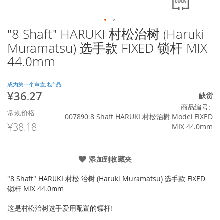
"8 Shaft" HARUKI 村松治树 (Haruki
跳
转
Muramatsu) 选手款 FIXED 锁杆 MIX
到
44.0mm
图
像
库
成为第一个审查此产品
的
¥36.27
特
缺货
开
殊
商品编号
头
常规价格
价
007890 8 Shaft HARUKI 村松治樹 Model FIXED
格
¥38.18
MIX 44.0mm
添加到收藏夹
"8 Shaft" HARUKI 村松 治树 (Haruki Muramatsu) 选手款 FIXED
锁杆 MIX 44.0mm
这是村松治树选手爱用配置的镖杆!