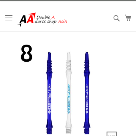
跳
到
内
我
搜索
容
跳
到
结
尾
的
图
片
库