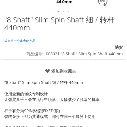
"8 Shaft" Slim Spin Shaft 细 / 转杆
跳
转
440mm
到
图
像
成为第一个审查此产品
库
缺货
的
商品编号
008021 "8 Shaft" Slim Spin Shaft 440mm
开
头
添加到收藏夹
"8 Shaft" Slim Spin Shaft 细 / 转杆 440mm
使用全新的螺纹专利设计
让镖翼几乎不会在飞行中脱落，大幅减少了脱落的机率
杆子有分为SPIN(转)跟FIXED(锁)
锁转替换上都为共通模式，都可在同一个镖翼上使用