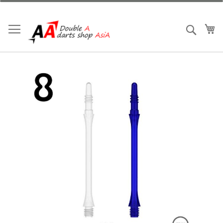
跳
到
内
我
搜索
容
跳
到
结
尾
的
图
片
库