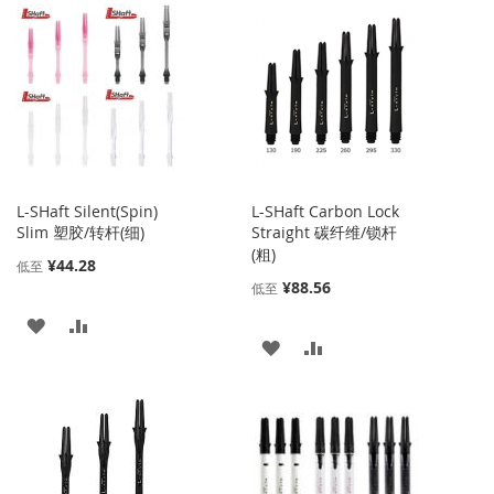
到
并
到
并
收
比
收
比
藏
较
藏
较
夹
夹
L-SHaft Silent(Spin)
L-SHaft Carbon Lock
Slim 塑胶/转杆(细)
Straight 碳纤维/锁杆
(粗)
¥44.28
低至
¥88.56
低至
添
添
添
添
加
加
加
加
到
并
到
并
收
比
收
比
藏
较