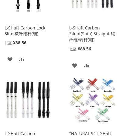
藏
较
夹
夹
L-SHaft Carbon Lock
L-SHaft Carbon
Slim 碳纤维杆(细)
Silent(Spin) Straight 碳
纤维/转杆(粗)
¥88.56
低至
¥88.56
低至
添
添
添
添
加
加
加
加
到
并
到
并
收
比
收
比
藏
较
藏
较
夹
夹
L-SHaft Carbon
"NATURAL 9" L-SHaft