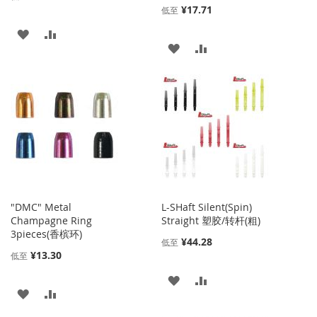
¥17.71
低至
添
添
添
添
加
加
加
加
到
并
到
并
收
比
收
比
藏
较
藏
较
夹
夹
"DMC" Metal
L-SHaft Silent(Spin)
Champagne Ring
Straight 塑胶/转杆(粗)
3pieces(香槟环)
¥44.28
低至
¥13.30
低至
添
添
添
添
加
加
加
加