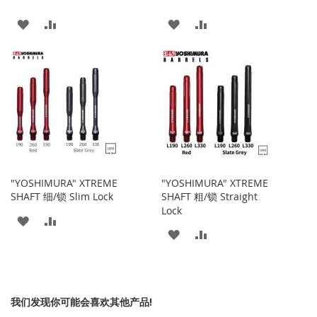
添
添
添
添
加
加
加
加
到
并
到
并
收
比
收
比
藏
较
藏
较
夹
夹
"YOSHIMURA" XTREME
"YOSHIMURA" XTREME
SHAFT 细/锁 Slim Lock
SHAFT 粗/锁 Straight
Lock
添
添
添
添
加
加
加
加
到
并
到
并
收
比
我们发现你可能会喜欢其他产品!
收
比