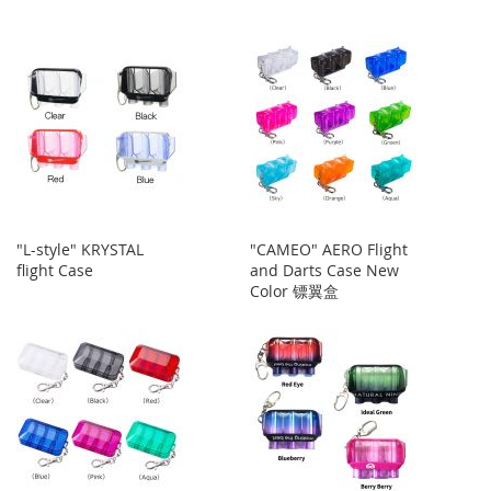
藏
较
藏
较
夹
夹
"L-style" KRYSTAL
"CAMEO" AERO Flight
flight Case
and Darts Case New
Color 镖翼盒