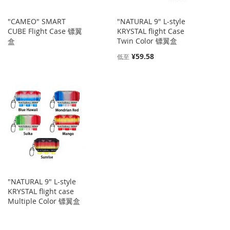
"CAMEO" SMART
"NATURAL 9" L-style
CUBE Flight Case 镖翼
KRYSTAL flight Case
Twin Color 镖翼盒
盒
¥59.58
低至
"NATURAL 9" L-style
KRYSTAL flight case
Multiple Color 镖翼盒