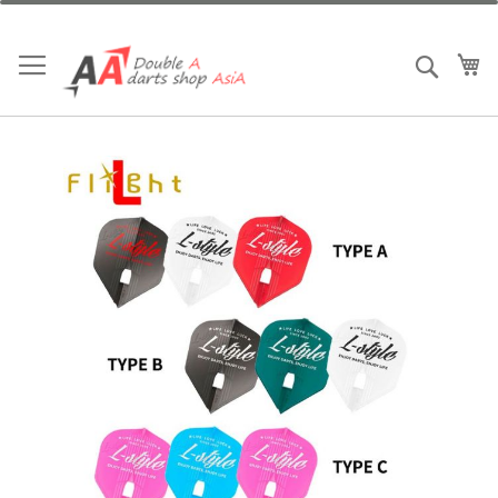
跳
到
内
我
搜索
容
跳
到
结
尾
的
图
片
库