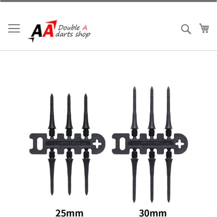
跳
到
内
我
搜索
容
跳
到
结
尾
的
图
片
库