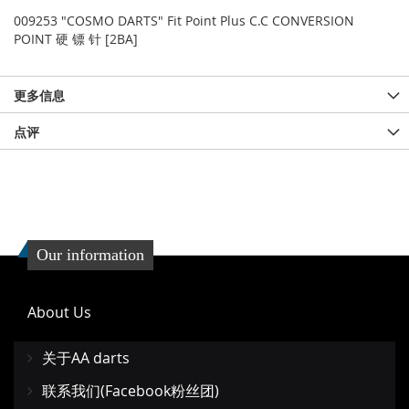
009253 "COSMO DARTS" Fit Point Plus C.C CONVERSION
POINT 硬 镖 针 [2BA]
更多信息
点评
Our information
About Us
关于AA darts
联系我们(Facebook粉丝团)