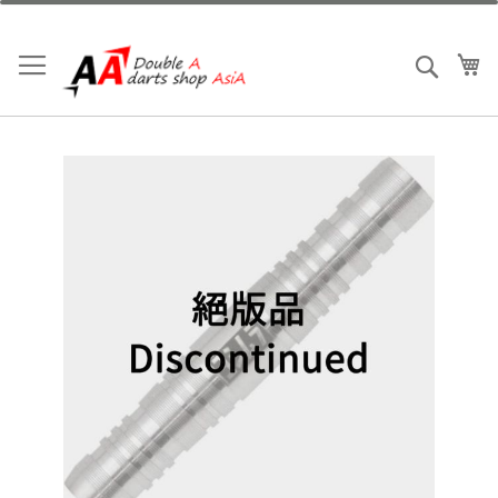
跳
到
内
我
搜索
容
跳
到
结
尾
的
图
片
库