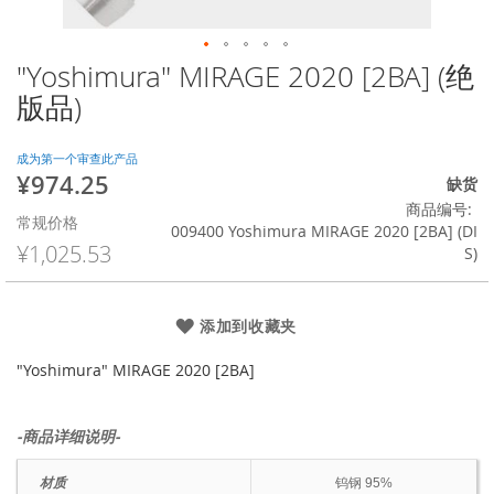
"Yoshimura" MIRAGE 2020 [2BA] (绝
跳
转
版品)
到
图
像
成为第一个审查此产品
¥974.25
库
特
缺货
的
殊
商品编号
常规价格
开
价
009400 Yoshimura MIRAGE 2020 [2BA] (DI
头
格
¥1,025.53
S)
添加到收藏夹
"Yoshimura" MIRAGE 2020 [2BA]
-商品详细说明-
材质
钨钢 95%